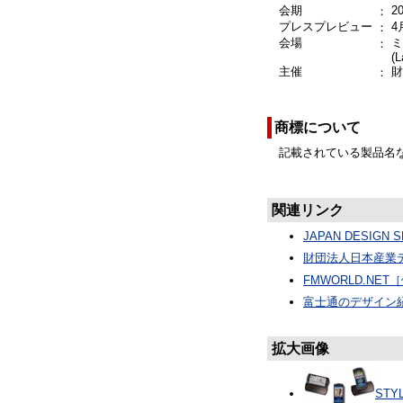
会期
2
：
プレスプレビュー
4
：
会場
ミ
：
(L
主催
財
：
商標について
記載されている製品名
関連リンク
JAPAN DESIGN 
財団法人日本産業
FMWORLD.N
富士通のデザイン
拡大画像
STY