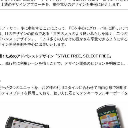
富士通のデザインアプローチを、携帯電話のデザインを事例に紹介します。
ミラノ・サローネに参加することによって、PCを中心にグローバルに新しいデ
は、ITのデザインの使命である「世界の人々のより良い暮らしを導く」二つ
ドバンストデザイン」、「より多くの人がその豊かさを享受できるようにする
ザイン開発事例を中心に出展いたします。
ためのアドバンストデザイン「STYLE FREE, SELECT FREE」
測し、先行的に利用シーンを描くことで、デザイン開発のビジョンを明確にし
E」
hでつながった2つのユニットを、お客様の利用スタイルに合わせて自由な形で利用
ルディスプレイを採用しており、使い方に応じてテンキーやフルキーボードを