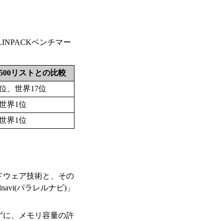
INPACKベンチマー
500リストとの比較
位、世界17位
世界1位
世界1位
ドウェア技術と、その
avi(パラレルナビ)」
ずに、メモリ容量の許