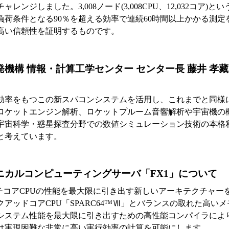
レンジしました。3,008ノード(3,008CPU、12,032コア)
負荷条件となる90％を超える効率で連続60時間以上かかる測定
高い信頼性を証明するものです。
機構 情報・計算工学センター センター長 藤井 孝藏
効率をもつこの新スパコンシステムを活用し、これまでと同様
ロケットエンジン解析、ロケットプルーム音響解析や宇宙機の
宇宙科学・惑星探査分野での数値シミュレーション技術の本格
と考えています。
ニカルコンピューティングサーバ「FX1」について
ルチコアCPUの性能を最大限に引き出す新しいアーキテクチャー
アッドコアCPU「SPARC64™Ⅶ」とバランスの取れた高い
システム性能を最大限に引き出すための高性能コンパイラによ
では実現困難な非常に高い実行効率の計算を可能にします。