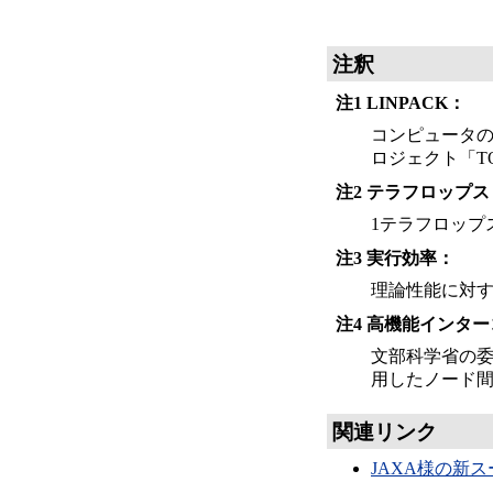
注釈
注1 LINPACK：
コンピュータの
ロジェクト「T
注2 テラフロップス
1テラフロップ
注3 実行効率：
理論性能に対
注4 高機能インタ
文部科学省の
用したノード
関連リンク
JAXA様の新