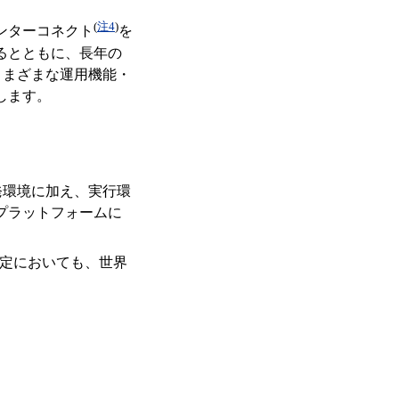
(
注4
)
ンターコネクト
を
るとともに、長年の
るさまざまな運用機能・
します。
開発環境に加え、実行環
プラットフォームに
測定においても、世界