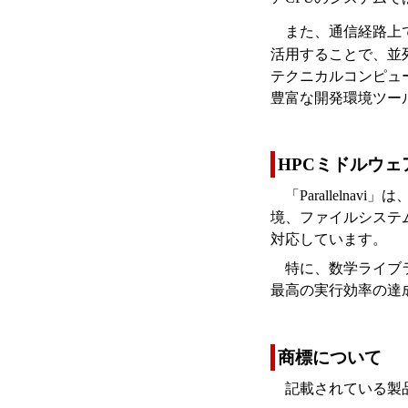
また、通信経路上
活用することで、並
テクニカルコンピュー
豊富な開発環境ツー
HPCミドルウェア「
「Parallel
境、ファイルシステ
対応しています。
特に、数学ライブ
最高の実行効率の達
商標について
記載されている製