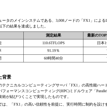
ータのメインシステムである、3,008ノードの「FX1」によるL
以下の結果を達成しました。
測定結果
最新のTOP
能
110.6TFLOPS
日本1
率
91.19％
間
60時間40分
た背景
のテクニカルコンピューティングサーバ「FX1」の高性能ハー
ォーマンスコンピューティング(HPC)ミドルウェア「Paralleln
技術が結びつくことで実現したものです。
では、「FX1」の高い信頼性を前提に、実行時間に制約を設け