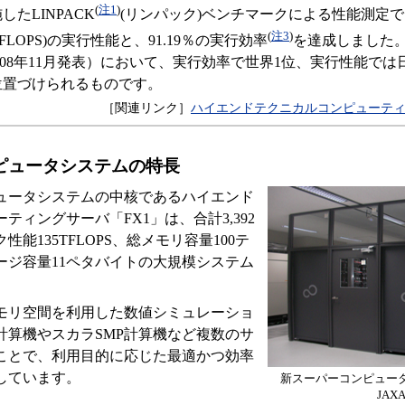
(
注1
)
たLINPACK
(リンパック)ベンチマークによる性能測定では
(
注3
)
FLOPS)の実行性能と、91.19％の実行効率
を達成しました
(2008年11月発表）において、実行効率で世界1位、実行性能で
位置づけられるものです。
［関連リンク］
ハイエンドテクニカルコンピューティ
ピュータシステムの特長
ュータシステムの中核であるハイエンド
ティングサーバ「FX1」は、合計3,392
能135TFLOPS、総メモリ容量100テ
ージ容量11ペタバイトの大規模システム
モリ空間を利用した数値シミュレーショ
計算機やスカラSMP計算機など複数のサ
ことで、利用目的に応じた最適かつ効率
しています。
新スーパーコンピュー
JAX