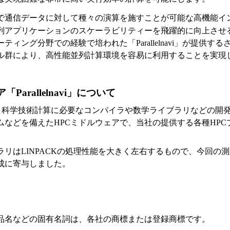
で通信データに対して種々の演算を施すことが可能な高機能イ
列アプリケーションのスケーラビリティーを飛躍的に向上させ
ティング分野での経験で培われた「Parallelnavi」が提供す
ル群により、高性能並列計算環境を容易に利用することを実現
Parallelnavi」について
navi」は、科学技術計算に必要なコンパイラや数学ライブラリなどの
ムなどを備えたHPCミドルウェアで、当社の提供する各種HPC
ラリはLINPACKの処理性能を大きく左右するもので、今回の
成に寄与しました。
品名などの固有名詞は、各社の商標または登録商標です。