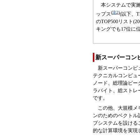
本システムで実施し
(
注2
)
ップス
(以下、T
のTOP500リスト
キングでも17位に
新スーパーコン
新スーパーコンピ
テクニカルコンピュー
ノード、総理論ピーク性
ラバイト、総ストレ
です。
この他、大規模メ
ンのためのベクトル
ブシステムを設ける
的な計算環境を実現