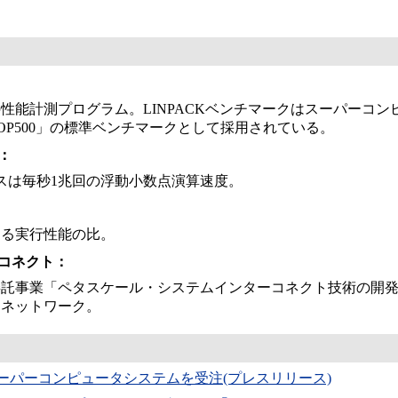
性能計測プログラム。LINPACKベンチマークはスーパーコン
OP500」の標準ベンチマークとして採用されている。
：
スは毎秒1兆回の浮動小数点演算速度。
する実行性能の比。
ーコネクト：
委託事業「ペタスケール・システムインターコネクト技術の開
間ネットワーク。
スーパーコンピュータシステムを受注(プレスリリース)