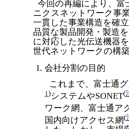
今回の再編により、富
ニクスネットワーク事
一貫した事業構造を確
品質な製品開発・製造
に対応した光伝送機器
世代ネットワークの構
会社分割の目的
これまで、富士通グ
1
)
(
システムやSONET
ワーク網、富士通アク
(
国内向けアクセス網