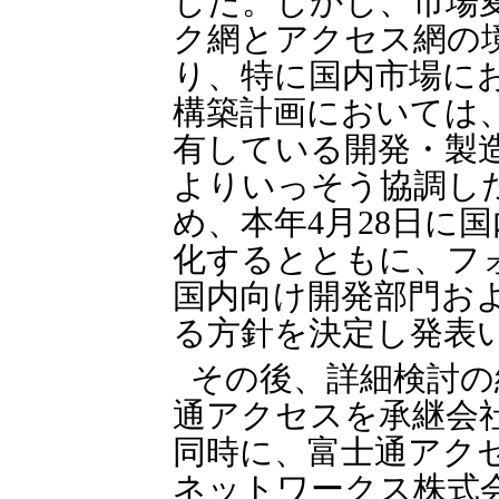
した。しかし、市場
ク網とアクセス網の
り、特に国内市場に
構築計画においては
有している開発・製
よりいっそう協調し
め、本年4月28日に
化するとともに、フ
国内向け開発部門お
る方針を決定し発表
その後、詳細検討の
通アクセスを承継会
同時に、富士通アク
ネットワークス株式