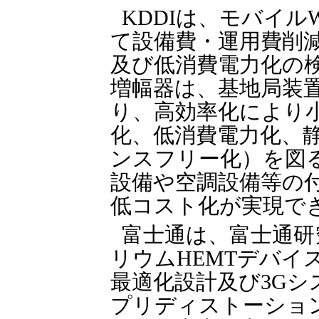
KDDIは、モバイル
て設備費・運用費削
及び低消費電力化の
増幅器は、基地局装
り、高効率化により
化、低消費電力化、
ンスフリー化）を図
設備や空調設備等の
低コスト化が実現で
富士通は、富士通研
リウムHEMTデバイ
最適化設計及び3G
プリディストーショ