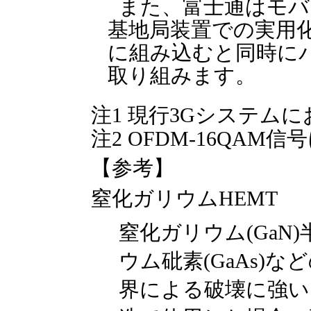
また、富士通はモバ
基地局装置での実用化
に組み込むと同時に
取り組みます。
注1 現行3Gシステム
注2 OFDM-16QAM
【参考】
窒化ガリウムHEMT
窒化ガリウム(GaN)
ウム砒素(GaAs)
界による破壊に強い