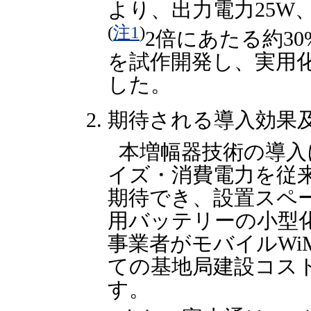
より、出力電力25W、
(
注1
)
2倍にあたる約30
を試作開発し、実用
した。
期待される導入効果
本増幅器技術の導入
イズ・消費電力を従
期待でき、設置スペ
用バッテリーの小型
事業者がモバイルWi
ての基地局建設コス
す。