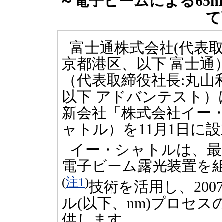
～電子ビームによる65
て
富士通株式会社(代表
京都港区、以下 富士
（代表取締役社長:丸山
以下 アドバンテスト）
新会社「株式会社イー
ャトル）を11月1日に
イー・シャトルは、最
電子ビーム露光装置を
(
注1
)
技術を活用し、200
ル(以下、nm)プロセス
供します。