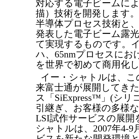
対応する電子ビームに
描）技術を開発します
半導体プロセス技術と、
発表した電子ビーム露光装
て実現するものです。イ
ハ、65nmプロセスに
を世界で初めて商用化
イー・シャトルは、こ
来富士通が展開してき
ス「SiExpress™」
引継ぎ、お客様の多様
LSI試作サービスの展
シャトルは、2007年4-
ビスを新たな開発環境