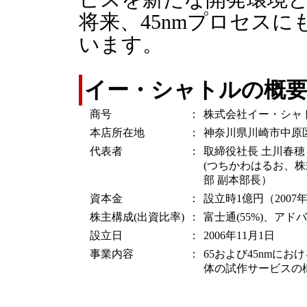
将来、45nmプロセス
います。
イー・シャトルの概
商号
：
株式会社イー・シャ
本店所在地
：
神奈川県川崎市中原区
代表者
：
取締役社長 土川春穂
(つちかわはるお、株
部 副本部長）
資本金
：
設立時1億円（200
株主構成(出資比率)
：
富士通(55%)、アドバ
設立日
：
2006年11月1日
事業内容
：
65および45nmに
体の試作サービスの