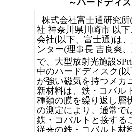
～ハードディス
株式会社富士通研究所
社 神奈川県川崎市 以
会社(以下、富士通)は
ンター(理事長 吉良爽、
で、大型放射光施設SPrin
中のハードディスク(以
が強い磁気を持つメカ
新材料は、鉄・コバルト(F
種類の膜を繰り返し層
の測定により、通常で
鉄・コバルトと接する
従来の鉄・コバルト材料