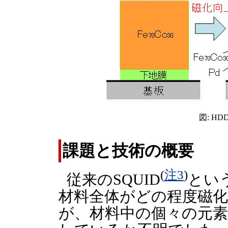
図: H
課題と技術の概要
(
注3
)
従来のSQUID
とい
材料全体がどの程度磁
が、材料中の個々の元