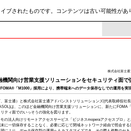
カイブされたものです。コンテンツは古い可能性があ
株式会社富士通
融機関向け営業支援ソリューションをセキュリティ面で
 FOMA®「M1000」採用により、携帯端末へのデータ保存なしでの運用を実
下、富士通）と株式会社富士通アドバンストソリューションズ(代表取締役社
ASOL)は、このほど金融機関向け営業支援ソリューションに、新たにFOMA「
ュリティ面でのいっそうの強化を図ります。
コモの法人向けリモートアクセスサービス「ビジネスmoperaアクセスプロ」
端末に一切保存することなく、必要に応じて閉域ネットワーク経由で照会する
要望により、データ保存型の運用へもカスタマイズでき、その際も複数のセキ