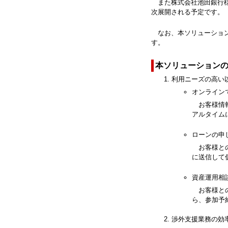
また株式会社池田銀行様
次展開される予定です。
なお、本ソリューション
す。
本ソリューション
利用ニーズの高い
オンライン
お客様情
アルタイム
ローンの申
お客様と
に送信して
資産運用相
お客様と
ら、参加予
渉外支援業務の効