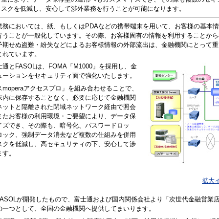
リスクを低減し、安心して渉外業務を行うことが可能になります。
業務においては、紙、もしくはPDAなどの携帯端末を用いて、お客様の基本
行うことが一般化しています。その際、お客様固有の情報を利用することから
予期せぬ盗難・紛失などによるお客様情報の外部流出は、金融機関にとって重
まれています。
とFASOLは、FOMA「M1000」を採用し、金
ューションをセキュリティ面で強化いたします。
moperaアクセスプロ」を組み合わせることで、
末内に保存することなく、必要に応じて金融機関
ネットと隔離された閉域ネットワーク経由で照会
またお客様の利用環境・ご要望により、データ保
イズでき、その際も、暗号化、パスワードロッ
ロック、強制データ消去など複数の仕組みを併用
スクを低減し、高セキュリティの下、安心して渉
ます。
拡大
FASOLが開発したもので、富士通および国内関係会社より「次世代金融営業
の一つとして、全国の金融機関へ提供してまいります。