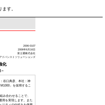
ります。
2006-0107
2006年6月16日
富士通株式会社
アドバンストソリューションズ
強化
現～
長：谷口典彦、本社：神
M1000」を採用するこ
と組み合わせることで、
運用を実現します。また
ュリティの仕組みを併用