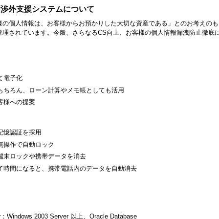
新渉外支援システムについて
様の個人情報は、お客様からお預かりした大切な資産である」とのお考えのも
管理されています。今般、さらなるCS向上、お客様の個人情報漏洩防止徹底
て電子化
もちろん、ローン計算やメモ帳としても活用
客様への提案
記憶認証を採用
無操作で自動ロック
端末ロックや携帯データを消去
了時間になると、携帯電話内のデータを自動消去
Windows 2003 Server 以上、Oracle Database