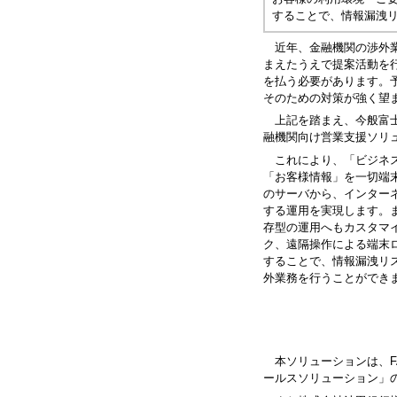
することで、情報漏洩
近年、金融機関の渉外
まえたうえで提案活動を
を払う必要があります。
そのための対策が強く望
上記を踏まえ、今般富士通
融機関向け営業支援ソリ
これにより、「ビジネス
「お客様情報」を一切端
のサーバから、インター
する運用を実現します。
存型の運用へもカスタマ
ク、遠隔操作による端末
することで、情報漏洩リ
外業務を行うことができ
本ソリューションは、
ールスソリューション」