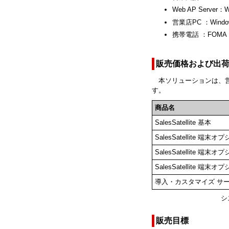
Web AP Server：Wi
営業店PC ：Windows 
携帯電話 ：FOMA
販売価格および出
本ソリューションは、営業支
す。
商品名
SalesSatellite 基本
SalesSatellite 端
SalesSatellite 端
SalesSatellite 
導入・カスタマイズ サ
シ
販売目標