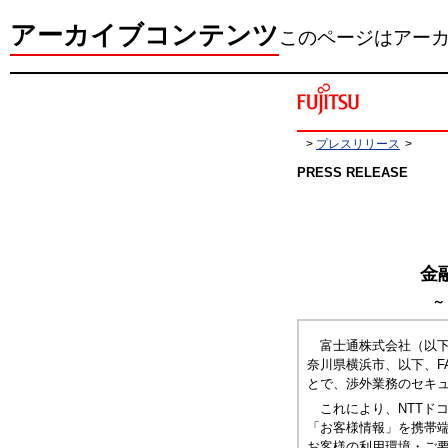
アーカイブコンテンツ
このページはアー
>
プレスリリース
>
PRESS RELEASE
金
～
富士通株式会社（以
奈川県横浜市、以下、F
とで、渉外業務のセキ
これにより、NTTド
「お客様情報」を携帯
お客様の利用環境・ご