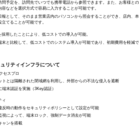
訪問予定を、訪問先でいつでも携帯電話から参照できます。また、お客様との
内容などを選択方式で容易に入力することが可能です。
日報として、そのまま営業店内のパソコンから照会することができ、店内、本
役立てることが可能です。
0」を採用したことにより、低コストでの導入が可能。
端末と比較して、低コストでのシステム導入が可能であり、初期費用を軽減で
キュリティインフラについて
アクセスプロ
ットとは隔離された閉域網を利用し、外部からの不法な侵入を遮断
に端末認証を実施（3Key認証）
ティ
違反時の動作をセキュリティポリシーとして設定が可能
監視によって、端末ロック、強制データ消去が可能
キャンを搭載