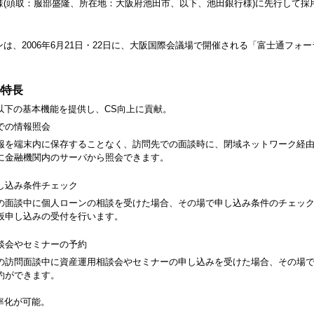
(頭取：服部盛隆、所在地：大阪府池田市、以下、池田銀行様)に先行して採用さ
は、2006年6月21日・22日に、大阪国際会議場で開催される「富士通フォー
の特長
以下の基本機能を提供し、CS向上に貢献。
での情報照会
報を端末内に保存することなく、訪問先での面談時に、閉域ネットワーク経
に金融機関内のサーバから照会できます。
し込み条件チェック
の面談中に個人ローンの相談を受けた場合、その場で申し込み条件のチェッ
仮申し込みの受付を行います。
談会やセミナーの予約
の訪問面談中に資産運用相談会やセミナーの申し込みを受けた場合、その場
約ができます。
率化が可能。