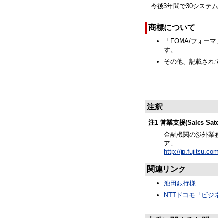
今後3年間で30システム
商標について
「FOMA/フォー
す。
その他、記載され
注釈
注1 営業支援(Sales Satell
金融機関の渉外業
ア。
http://jp.fujitsu.c
関連リンク
池田銀行様
NTTドコモ「ビジネ