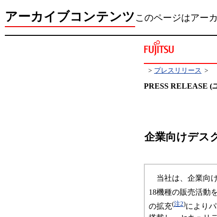
アーカイブコンテンツ
このページはアー
>
プレスリリース
>
PRESS RELEAS
企業向けデスク
当社は、企業向け
18機種の販売活動を
(
注2
)
の拡充
によりパ