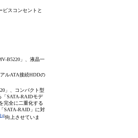
ービスコンセントと
V-B5220」、液晶一
アルATA接続HDDの
220」、コンパクト型
SATA-RAIDモデ
タを完全に二重化する
ATA-RAID」に対
注4
)
向上させていま