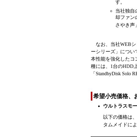
す。
当社独自
却ファン
さやき声」
なお、当社WEBシ
ーシリーズ」について
本性能を強化したコン
種には、1台のHD
「StandbyDis
希望小売価格、
ウルトラスモー
以下の価格は、Wi
タムメイドに