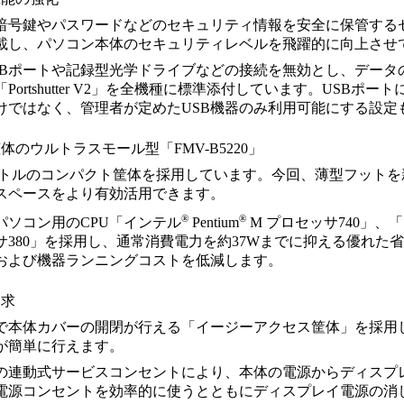
暗号鍵やパスワードなどのセキュリティ情報を安全に保管する
載し、パソコン本体のセキュリティレベルを飛躍的に向上させ
SBポートや記録型光学ドライブなどの接続を無効とし、データ
Portshutter V2」を全機種に標準添付しています。USBポ
けではなく、管理者が定めたUSB機器のみ利用可能にする設定
のウルトラスモール型「FMV-B5220」
リットルのコンパクト筐体を採用しています。今回、薄型フット
スペースをより有効活用できます。
®
®
パソコン用のCPU「インテル
Pentium
M プロセッサ740」、
サ380」を採用し、通常消費電力を約37Wまでに抑える優れた
および機器ランニングコストを低減します。
追求
で本体カバーの開閉が行える「イージーアクセス筐体」を採用し
が簡単に行えます。
の連動式サービスコンセントにより、本体の電源からディスプ
電源コンセントを効率的に使うとともにディスプレイ電源の消