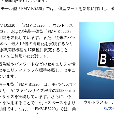
ティ機能を強化しています。
モール型「FMV-B5220」では、薄型フットを新規に採用し
。
-D5320」「FMV-D5220」、ウルトラス
20」、および液晶一体型「FMV-K5220」
の性能を強化しています。また、従来のパラ
に比べ、最大1.5倍の高速化を実現するシリ
の標準搭載機種を17機種に拡充すること
コンをご利用いただけます。
暗号鍵やパスワードなどのセキュリティ情
セキュリティチップを標準搭載し、セキュ
ています。
ール型「FMV-B5220」は、モバイルパソ
り、A4ファイルサイズ程度の縦28.0cm x
パクトサイズを実現しています。さらに、今
ウルトラスモール型
トを採用することで、机上スペースをより
拡大
能です。なお、「FMV-B5220」では、業