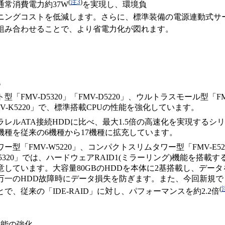
(
注3
)
通常消費電力約37W
を実現し、環境負
ニングコストを低減します。さらに、標準装備の電源連動式サ
組み合わせることで、より省電力化が図れます。
化
型「FMV-D5320」「FMV-D5220」、ウルトラスモール型「FM
V-K5220」で、標準搭載CPUの性能を強化しています。
レルATA接続HDDに比べ、最大1.5倍の高速化を実現するシリ
機種を従来の6機種から17機種に拡充しています。
ー型「FMV-W5220」、コンパクトスリムタワー型「FMV-E5
D5320」では、ハードウェアRAID1(ミラーリング)機能を搭載する「
意しています。大容量80GBのHDDを本体に2基搭載し、デー
万一のHDD故障時にデータ損失を防ぎます。また、今回新規で「S
(
で、従来の「IDE-RAID」に対し、パフォーマンスを約2.2倍
機能の強化