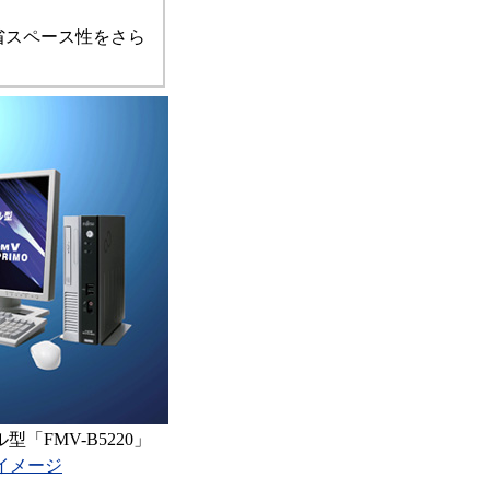
、省スペース性をさら
「FMV-B5220」
イメージ