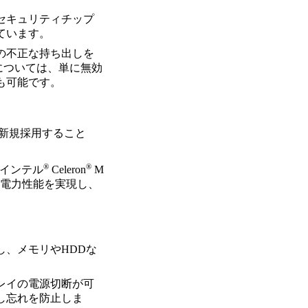
セキュリティチップ
ています。
の不正な持ち出しを
ートについては、単に無効
も可能です。
を新規採用すること
®
®
「インテル
Celeron
M
省電力性能を実現し、
、メモリやHDDな
レイの電源切断が可
し忘れを防止しま