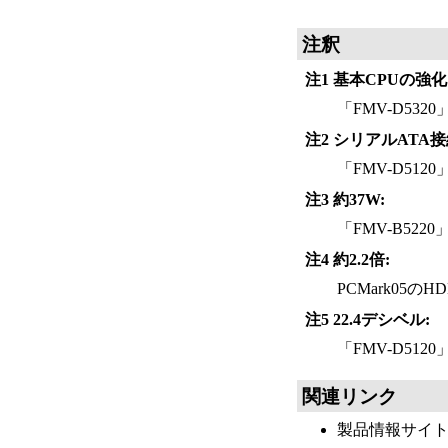
注釈
注1 基本CPUの強化
「FMV-D532
注2 シリアルATA
「FMV-D51
注3 約37W:
「FMV-B52
注4 約2.2倍:
PCMark05の
注5 22.4デシベル:
「FMV-D51
関連リンク
製品情報サイト