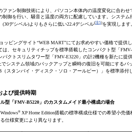
のファン制御技術により、パソコン本体内の温度変化に合わせ
の制御を行い、騒音と温度の両方に配慮しています。システム
(
注5
)
(30デシベル)よりもさらに低い22.4デシベル
を実現します
ョッピングサイト“WEB MART”にてお求めやすい価格で提供
は、セキュリティチップを標準搭載したコンパクト型「FMV-D
パクトスリムタワー型「FMV-E3220」の計2機種を新たに提
D上でシステム領域のバックアップと瞬時の復旧を可能にするバ
k Solo RB（スタンバイ・ディスク・ソロ・アールビー）」を標準添
および提供時期
ル型「FMV-B5220」のカスタムメイド最小構成の場合
®
ndows
XP Home Edition搭載の標準構成仕様での希望小売
よる仕様変更により異なります。