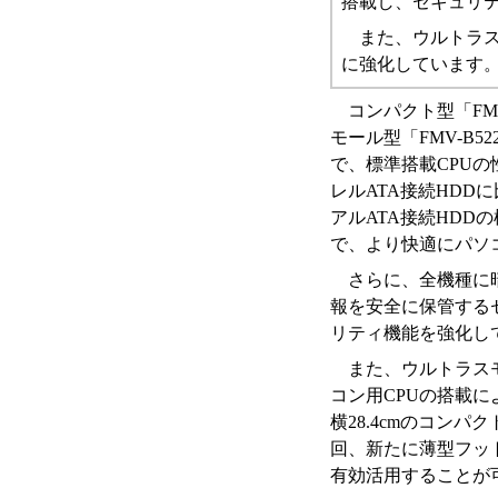
搭載し、セキュリ
また、ウルトラス
に強化しています
コンパクト型「FMV
モール型「FMV-B52
で、標準搭載CPU
レルATA接続HDD
アルATA接続HDD
で、より快適にパソ
さらに、全機種に
報を安全に保管する
リティ機能を強化し
また、ウルトラスモ
コン用CPUの搭載によ
横28.4cmのコン
回、新たに薄型フッ
有効活用することが可