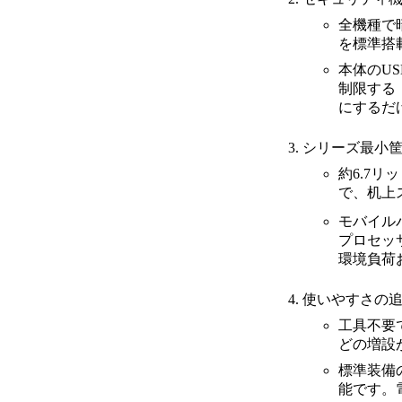
全機種で
を標準搭
本体のU
制限する「
にするだ
シリーズ最小筐体
約6.7
で、机上
モバイル
プロセッ
環境負荷
使いやすさの
工具不要
どの増設
標準装備
能です。