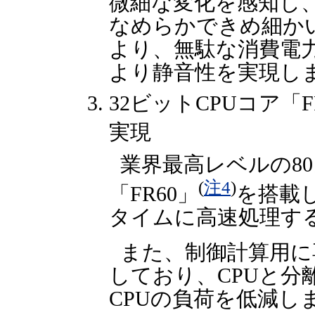
微細な変化を感知し
なめらかできめ細か
より、無駄な消費電
より静音性を実現し
32ビットCPUコア「
実現
業界最高レベルの8
(
注4
)
「FR60」
を搭載
タイムに高速処理す
また、制御計算用に
しており、CPUと分
CPUの負荷を低減し