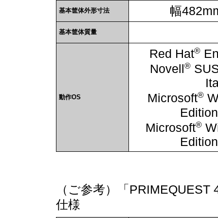
幅482m
基本筐体外形寸法
基本筐体質量
®
Red Hat
Ent
®
Novell
SU
It
®
Microsoft
Wi
動作OS
Editio
®
Microsoft
Wi
Editio
（ご参考）「PRIMEQUEST 4
仕様