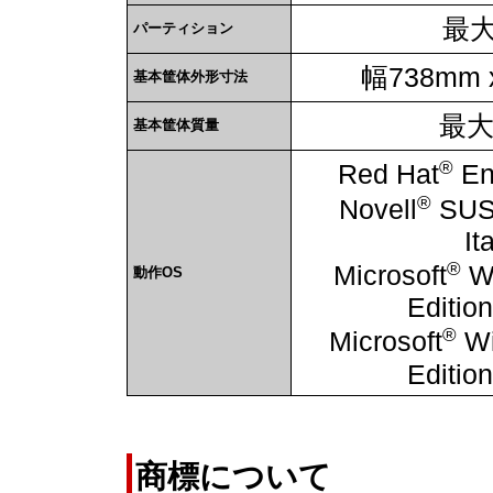
最大
パーティション
幅738mm 
基本筐体外形寸法
最大
基本筐体質量
®
Red Hat
Ent
®
Novell
SU
It
®
Microsoft
Wi
動作OS
Editio
®
Microsoft
Wi
Editio
商標について