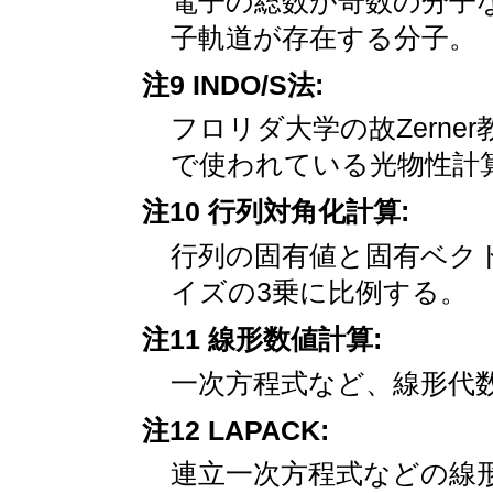
電子の総数が奇数の分子
子軌道が存在する分子。
注9 INDO/S法:
フロリダ大学の故Zerne
で使われている光物性計
注10 行列対角化計算:
行列の固有値と固有ベク
イズの3乗に比例する。
注11 線形数値計算:
一次方程式など、線形代
注12 LAPACK:
連立一次方程式などの線