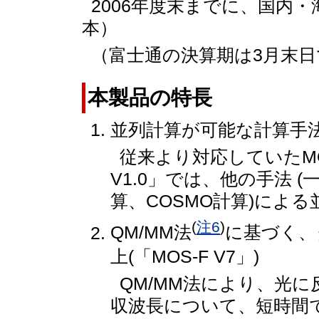
2006年度末までに、国内・
本）
（富士通の決算期は3月末
本製品の特長
並列計算が可能な計算手
従来より対応していたMOZ
V1.0」では、他の手法 
算、COSMO計算)によ
(
注6
)
QM/MM法
に基づく、
上(「MOS-F V7」)
QM/MM法により、光
収波長について、短時間