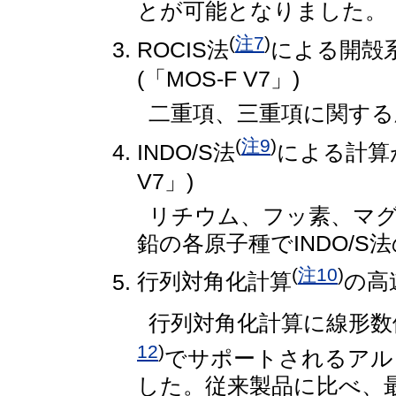
とが可能となりました。
(
注7
)
ROCIS法
による開殻
(「MOS-F V7」)
二重項、三重項に関する
(
注9
)
INDO/S法
による計算が
V7」)
リチウム、フッ素、マ
鉛の各原子種でINDO/
(
注10
)
行列対角化計算
の高速
行列対角化計算に線形数
12
)
でサポートされるアル
した。従来製品に比べ、