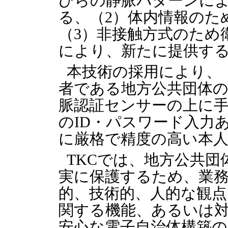
ひらの静脈パターンに
る、（2）体内情報のた
（3）非接触方式のため
により、新たに提供す
本技術の採用により、「
者である地方公共団体
脈認証センサーの上に
のID・パスワード入力
に厳格で精度の高い本
TKCでは、地方公共
実に保護するため、業
的、技術的、人的な観
関する機能、あるいは
安心な電子自治体構築