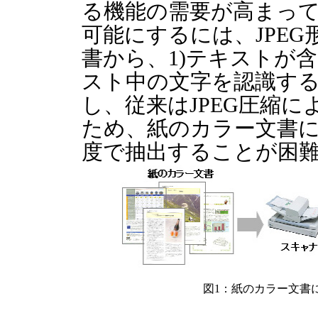
る機能の需要が高まっ
可能にするには、JPE
書から、1)テキストが
スト中の文字を認識する
し、従来はJPEG圧縮
ため、紙のカラー文書
度で抽出することが困
図1：紙のカラー文書