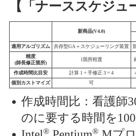
【「ナーススケジュ
新商品(V4.0)
適用アルゴリズム
共存型GA＋スケジューリング装置
精度
1箇所程度
(師長修正箇所)
作成時間比目安
計算 1 + 手修正 3 = 4
個別カストマイズ
可
作成時間比：看護師3
のに要する時間を10
®
®
Intel
Pentium
Mプロセ