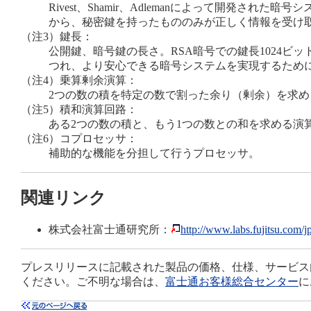
Rivest、Shamir、Adlemanによって開
から、秘密鍵を持ったもののみが正しく情報を受け
（注3）
鍵長：
公開鍵、暗号鍵の長さ。RSA暗号での鍵長1024ビッ
つれ、より安心できる暗号システムを実現するため
（注4）
乗算剰余演算：
2つの数の積を特定の数で割った余り（剰余）を求め
（注5）
積和演算回路：
ある2つの数の積と、もう1つの数との和を求める演
（注6）
コプロセッサ：
補助的な機能を分担して行うプロセッサ。
関連リンク
株式会社富士通研究所：
http://www.labs.fujitsu.com/j
プレスリリースに記載された製品の価格、仕様、サービス
ください。ご不明な場合は、
富士通お客様総合センター
に