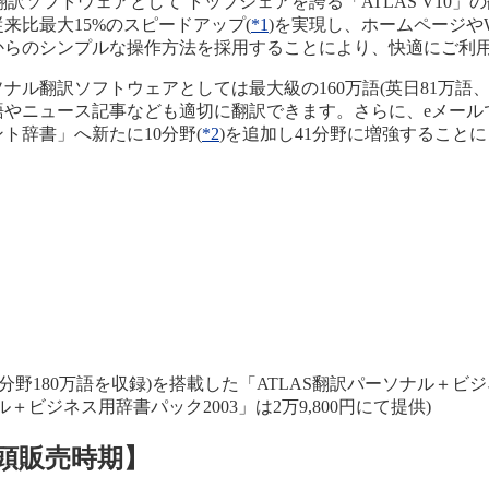
翻訳ソフトウェアとして トップシェアを誇る「ATLAS V10
来比最大15%のスピードアップ(
*1
)を実現し、ホームページやWo
からのシンプルな操作方法を採用することにより、快適にご利
ル翻訳ソフトウェアとしては最大級の160万語(英日81万語、
語やニュース記事なども適切に翻訳できます。さらに、eメール
ト辞書」へ新たに10分野(
*2
)を追加し41分野に増強すること
。
野180万語を収録)を搭載した「ATLAS翻訳パーソナル＋ビジネ
＋ビジネス用辞書パック2003」は2万9,800円にて提供)
頭販売時期】