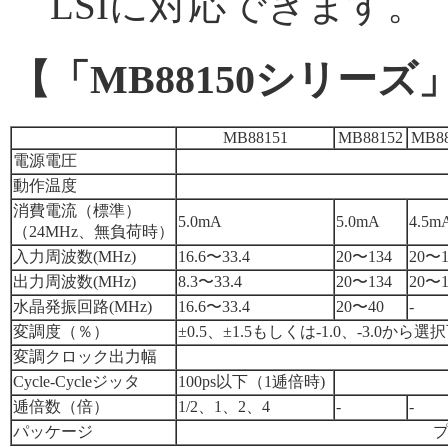
LSIに対応できます。
【「MB88150シリー
MB88151
MB88152
MB8
電源電圧
動作温度
消費電流（標準）
5.0mA
5.0mA
4.5m
（24MHz、無負荷時）
入力周波数(MHz)
16.6〜33.4
20〜134
20〜1
出力周波数(MHz)
8.3〜33.4
20〜134
20〜1
水晶発振回路(MHz)
16.6〜33.4
20〜40
-
変調度（％）
±0.5、±1.5もしくは-1.0、-3.0から選
変調クロック出力幅
Cycle-Cycleジッタ
100ps以下（1逓倍時)
逓倍数（倍）
1/2、1、2、4
-
-
パッケージ
プ