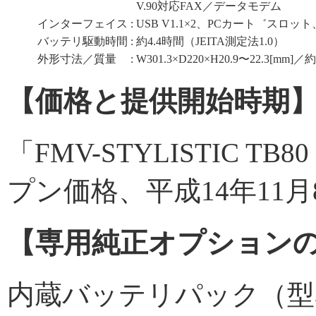
V.90対応FAX／データモデム
インターフェイス
:
USB V1.1×2、PCカート゛スロット、I
バッテリ駆動時間
:
約4.4時間（JEITA測定法1.0）
外形寸法／質量
:
W301.3×D220×H20.9〜22.3[mm]／約
【価格と提供開始時期
「FMV-STYLISTIC T
プン価格、平成14年11月
【専用純正オプション
内蔵バッテリパック（型名：