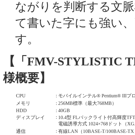
ながりを判断する文脈
て書いた字にも強い、
す。
【「FMV-STYLISTI
様概要】
CPU
:
モバイルインテル® Pentium® IIIプ
メモリ
:
256MB標準（最大768MB）
HDD
:
40GB
:
ディスプレイ
10.4型 FLバックライト付高輝度TF
電磁誘導方式 1024×768ドット（
:
通信
有線LAN（10BASE-T/100BASE-T