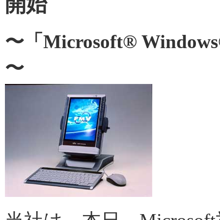
開始
〜「Microsoft® Windows
〜