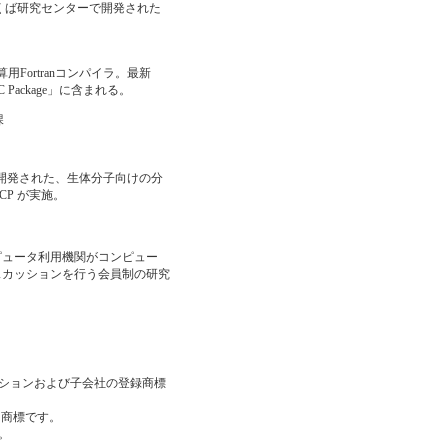
つくば研究センターで開発された
算用Fortranコンパイラ。最新
&C Package」に含まれる。
課
llman らによって開発された、生体分子向けの分
CP が実施。
ピュータ利用機関がコンピュー
スカッションを行う会員制の研究
。
レーションおよび子会社の登録商標
たは商標です。
。