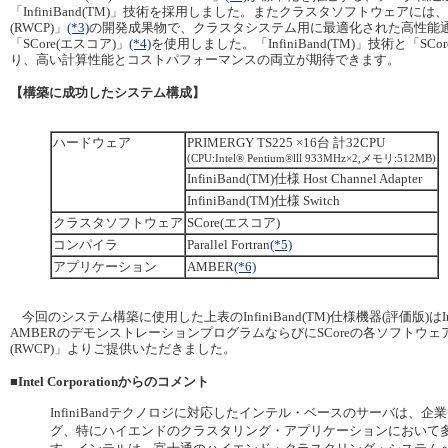
「InfiniBand(TM)」技術を採用しました。またクラスタソフトウェアに
(RWCP)」
(*3)
の開発成果物で、クラスタシステム用に最適化された高性能
「SCore(エスコア)」
(*4)
を使用しました。「InfiniBand(TM)」技術と「SC
り、高い計算性能とコストパフォーマンスの両立が期待できます。
【構築に成功したシステム構成】
ハードウェア
PRIMERGY TS225 ×16台 計32CPU
(CPU:Intel® Pentium®lll 933MHz×2,メモリ:512MB)
InfiniBand(TM)仕様 Host Channel Adapter
InfiniBand(TM)仕様 Switch
クラスタソフトウェア
SCore(エスコア)
コンパイラ
Parallel Fortran
(*5)
アプリケーション
AMBER
(*6)
今回のシステム構築に使用した上表のInfiniBand(TM)仕様機器(評価版)はIntel
AMBERのデモンストレーションプログラムならびにSCoreの各ソフトウ
(RWCP)」よりご提供いただきました。
■Intel Corporationからのコメント
InfiniBandテクノロジに対応したインテル・ベースのサーバは、
グ、特にハイエンドのクラスタリング・アプリケーションにおいて