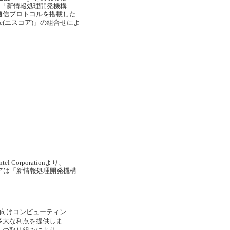
は、「新情報処理開発機構
通信プロトコルを搭載した
ore(エスコア)」の組合せによ
 Corporationより、
ェアは「新情報処理開発機構
企業向けコンピューティン
多大な利点を提供しま