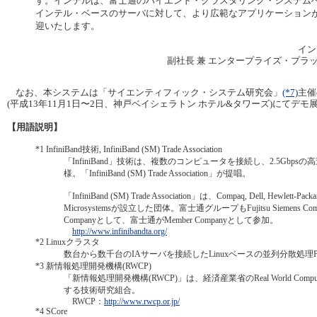
す。インテルは、富士通のハイエンド・クラスタリング・システム
インテル・ベースのサーバに対して、より広範なアプリケーション
迎いたします。
イン
副社長 兼 エンタープライズ・プラ
なお、本システムは「サイエンティフィック・システム研究会」
(*7)
主催
(平成13年11月1日〜2日、神戸ベイシェラトン ホテル&タワーズ)にてデ
【用語説明】
*1
InfiniBand技術, InfiniBand (SM) Trade Association
「InfiniBand」技術は、複数のコンピュータを接続し、2.5Gbps
様。「InfiniBand (SM) Trade Association」が提唱。
「InfiniBand (SM) Trade Association」は、Compaq, Dell, Hewlett-Packard,
Microsystemsが設立した団体。富士通グループもFujitsu Siemens Comput
Companyとして、富士通がMember Companyとして参加。
http://www.infinibandta.org/
*2
Linuxクラスタ
数台から数千台のIAサーバを接続したLinuxベースの並列分散処理
*3
新情報処理開発機構(RWCP)
「新情報処理開発機構(RWCP)」は、経済産業省のReal World Comp
する技術研究組合。
RWCP：
http://www.rwcp.or.jp/
*4
SCore