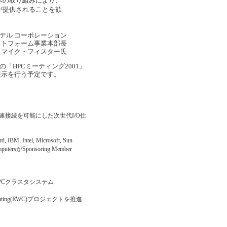
への取り組みにより、
が提供されることを歓
テル コーポレーション
ットフォーム事業本部長
マイク・フィスター氏
の「HPCミーティング2001」
モ展示を行う予定です。
の高速接続を可能にした次世代I/O仕
 IBM, Intel, Microsoft, Sun
ersがSponsoring Member
PCクラスタシステム
uting(RWC)プロジェクトを推進