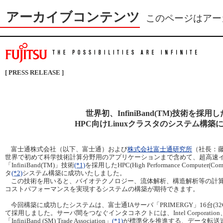
アーカイブコンテンツ
このページはアー
[ PRESS RELEASE ]
世界初、InfiniBand(TM)技術を採用し
HPC向けLinuxクラスタのシステム構築
富士通株式会社（以下、富士通）および
株式会社富士通研究所
（社長：
世界で初めて科学技術計算分野用のアプリケーションまで含めて、超高速
「InfiniBand(TM)」技術
(*1)
を採用したHPC(High Performance Computer(C
タ
(*2)
システム構築に成功いたしました。
この技術を用いると、バイオテクノロジー、流体解析、構造解析等の計
コストパフォーマンスを実現するシステムの構築が期待できます。
今回構築に成功したシステムは、富士通IAサーバ「PRIMERGY」16台(3
て採用しました。サーバ間をつなぐインタコネクトには、Intel Corporati
「InfiniBand (SM) Trade Association」
(*1)
が標準化を推進する、データ転送速度