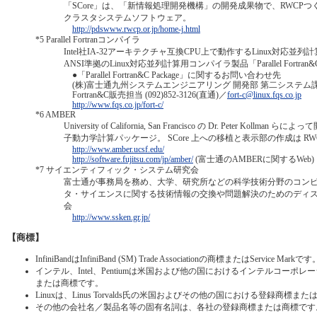
「SCore」は、「新情報処理開発機構」の開発成果物で、RWCP
クラスタシステムソフトウェア。
http://pdswww.rwcp.or.jp/home-j.html
*5
Parallel Fortranコンパイラ
Intel社IA-32アーキテクチャ互換CPU上で動作するLinux対応並列計
ANSI準拠のLinux対応並列計算用コンパイラ製品「Parallel Fortran
●「Parallel Fortran&C Package」に関するお問い合わせ先
(株)富士通九州システムエンジニアリング 開発部 第二システム
Fortran&C販売担当 (092)852-3126(直通)／
fort-c@linux.fqs.co.jp
http://www.fqs.co.jp/fort-c/
*6
AMBER
University of California, San Francisco の Dr. Peter Ko
子動力学計算パッケージ。 SCore 上への移植と表示部の作成は RW
http://www.amber.ucsf.edu/
http://software.fujitsu.com/jp/amber/
(富士通のAMBERに関するWeb)
*7
サイエンティフィック・システム研究会
富士通が事務局を務め、大学、研究所などの科学技術分野のコン
タ・サイエンスに関する技術情報の交換や問題解決のためのディ
会
http://www.ssken.gr.jp/
【商標】
InfiniBandはInfiniBand (SM) Trade Associationの商標またはService Markです
インテル、Intel、Pentiumは米国および他の国におけるインテルコーポ
または商標です。
Linuxは、Linus Torvalds氏の米国およびその他の国における登録商標ま
その他の会社名／製品名等の固有名詞は、各社の登録商標または商標です