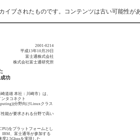
カイブされたものです。コンテンツは古い可能性が
2001-0214
平成13年10月29日
富士通株式会社
株式会社富士通研究所
た
に成功
藤崎道雄 本社：川崎市）は、
インタコネクト
omputing))分野向けLinuxクラス
算性能が要求される分野で高い
2CPU)をプラットフォームとし
on、IBM、富士通等が参加する
2.5Gbpsを実現した