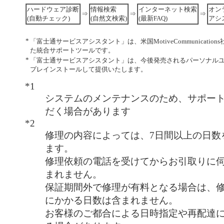
ハードウェア診断
情報検索
インターネット検索
オン
⇒
⇒
⇒
(自動チェック)
(自然文検索)
(最新FAQ)
アシ
*
「富士通サービスアシスタント」は、米国MotiveCommunication
た統合サポートツールです。
*
「富士通サービスアシスタント」は、今後発売されるパーソナルユ
プレインストールして提供いたします。
*1
システムのメンテナンスのため、サポー
だく場合があります
*2
修理の内容によっては、7日間以上の日数
ます。
修理依頼の電話を受けてからお引取りに
まれません。
保証期間外で修理が有料となる場合は、
にかかる日数は含まれません。
お客様のご都合による日時指定や再配達に