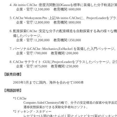
Ab initio CAChe :密度汎関数法DGaussを標準に装備した分子軌
企業・官庁:\2,100,000 教育機関:\600,000
CAChe Worksystem Pro :上記Ab initio CACheに、ProjectLea
企業・官庁:\2,800,000 教育機関:\800,000
配座探索CAChe :安定な分子の配座構造を自動探索する為の様々な機能 (CO
備したパッケージ。
企業・官庁:\1,200,000 教育機関:\350,000
パーソナルCAChe :Mechanics,ExHuckel を装備した入門パッケージ
企業・官庁:\700,000 教育機関:\200,000
CAChe サテライト :GUIにProjectLeaderをプラスしたパッケー
企業・官庁:\875,000 教育機関:\250,000
【販売目標】
2003年3月までに国内、海外を合わせて1000本
【用語説明】
*1
CAChe
Computer-Aided Chemistryの略で、分子の安定構造の探索
遷移状態探索ができる実験化学者向けソフト。
*2
ドッキング・スタディー
レセプター(人間の体=たんぱく質)とインヒビター(薬)のドッキン