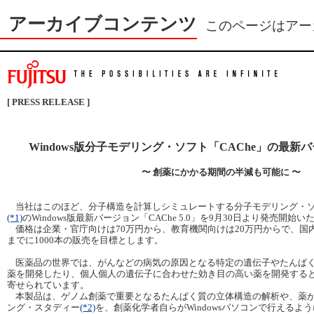
アーカイブコンテンツ
このページはアー
[ PRESS RELEASE ]
Windows版分子モデリング・ソフト「CAChe」の最
〜 創薬にかかる期間の半減も可能に 〜
当社はこのほど、分子構造を計算しシミュレートする分子モデリング・ソフト
(*1)
のWindows版最新バージョン「CAChe 5.0」を9月30日より発売開始
価格は企業・官庁向けは70万円から、教育機関向けは20万円からで、国内
までに1000本の販売を目標とします。
医薬品の世界では、がんなどの病気の原因となる特定の遺伝子やたんぱ
薬を開発したり、個人個人の遺伝子に合わせた効き目の高い薬を開発する
寄せられています。
本製品は、ゲノム創薬で重要となるたんぱく質の立体構造の解析や、薬
ング・スタディー
(*2)
を、創薬化学者自らがWindowsパソコンで行えるよ