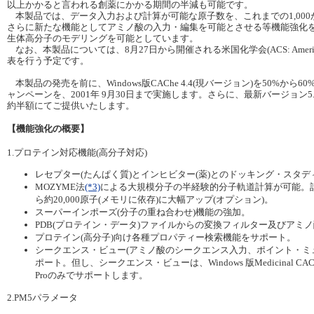
以上かかると言われる創薬にかかる期間の半減も可能です。
本製品では、データ入力および計算が可能な原子数を、これまでの1,000か
さらに新たな機能としてアミノ酸の入力・編集を可能とさせる等機能強化
生体高分子のモデリングを可能としています。
なお、本製品については、8月27日から開催される米国化学会(ACS: American Ch
表を行う予定です。
本製品の発売を前に、Windows版CAChe 4.4(現バージョン)を50%か
ャンペーンを、2001年 9月30日まで実施します。さらに、最新バージョン
約半額にてご提供いたします。
【機能強化の概要】
1.プロテイン対応機能(高分子対応)
レセプター(たんぱく質)とインヒビター(薬)とのドッキング・スタ
MOZYME法
(*3)
による大規模分子の半経験的分子軌道計算が可能。計算
ら約20,000原子(メモリに依存)に大幅アップ(オプション)。
スーパーインポーズ(分子の重ね合わせ)機能の強加。
PDB(プロテイン・データ)ファイルからの変換フィルター及びアミ
プロテイン(高分子)向け各種プロパティー検索機能をサポート。
シークエンス・ビュー(アミノ酸のシークエンス入力、ポイント・ミ
ポート。但し、シークエンス・ビューは、Windows 版Medicinal CACheお
Proのみでサポートします。
2.PM5パラメータ