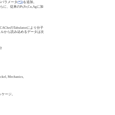
5パラメータ
(*5)
を追加。
に、従来のPt,Fe,Cu,Agに加
heのTabulatorにより分子
イルから読み込めるデータは次
分
l, Mechanics,
したパッケージ。