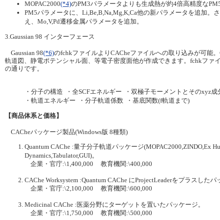
MOPAC2000
(*4)
のPM3パラメータよりも生成熱が約4倍高精度なPM
PM5パラメータに、Li,Be,B,Na,Mg,K,Ca他の新パラメータを追加。さら
え、Mo,V,Pd遷移金属パラメータを追加。
3.Gaussian 98 インターフェース
Gaussian 98
(*6)
のfchkファイルよりCACheファイルへの取り込みが可能。CAC
軌道図、静電ポテンシャル面、等電子密度面他が作成できます。fchkファ
の通りです。
・分子の構造 ・全SCFエネルギー ・双極子モーメントとそのxyz成
・軌道エネルギー ・分子軌道係数 ・基底関数(f軌道まで)
【商品体系と価格】
CACheパッケージ製品(Windows版 8種類)
Quantum CAChe :量子分子軌道パッケージ(MOPAC2000,ZINDO,Ex Hucke
Dynamics,Tabulator,GUI)。
企業・官庁:\1,400,000 教育機関:\400,000
CAChe Worksystem :Quantum CAChe にProjectLeaderをプラス
企業・官庁:\2,100,000 教育機関:\600,000
Medicinal CAChe :医薬分野にターゲットを置いたパッケージ。
企業・官庁:\1,750,000 教育機関:\500,000