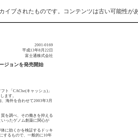
カイブされたものです。コンテンツは古い可能性が
2001-0169
平成13年8月22日
富士通株式会社
新バージョンを発売開始
「CAChe(キャッシュ)」
いたします。
、海外を合わせて2003年3月
く質を調べ、その働きを抑える
といったゲノム創薬に関心が
が体に効くかを検証するドッキ
うにするもので、一般的に10年