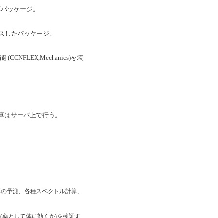
道計算パッケージ。
derをプラスしたパッケージ。
NFLEX,Mechanics)を装
。
ジ。計算はサーバ上で行う。
や化学反応の予測、各種スペクトル計算、
グ(薬として体に効くか)を検証す