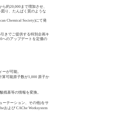
ら約20,000まで増加させ、
を図り、たんぱく質のような
emical Society)にて発
ら60%引きでご提供する特別企画キ
5.0へのアップデートを定価の
ディーが可能。
可能原子数が1,000 原子か
ノ酸残基等の情報を変換。
ューテーション、その他)をサ
よび CAChe Worksystem