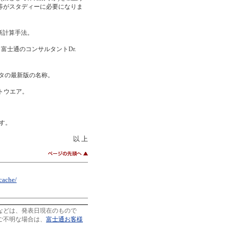
等がスタディーに必要になりま
新計算手法。
士通のコンサルタントDr.
ータの最新版の名称。
フトウエア。
す。
以 上
/cache/
などは、発表日現在のもので
ご不明な場合は、
富士通お客様