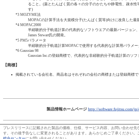
ること。(薬とたんぱく質の各々の分子のかたちや静電性、疎水性
す)
*3
MOZYME法
MOPACの計算手法を大規模分子(たんぱく質等)向けに改良した最
*4
MOPAC2000
半経験的分子軌道計算の代表的なソフトウエアの最新バージョン、富
James Stewart氏の開発。
*5
PM5パラメータ
半経験的分子軌道計算MOPACで使用する代表的な計算用パラメ
*6
Gaussian 98
Gaussian Inc.の登録商標で、代表的な非経験的分子軌道計算のソ
【商標】
掲載されている会社名、商品名はそれぞれの会社の商標または登録商標で
製品情報ホームページ
http://software.fujitsu.com/jp
プレスリリースに記載された製品の価格、仕様、サービス内容、お問い合わせ先
す。その後予告なしに変更されることがあります。あらかじめご了承ください。
総合センター
にお問い合わせください。