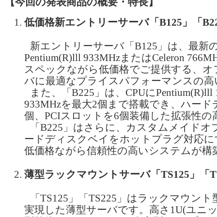
【今回の発表商品の概要・特長】
低価格新エントリーサーバ「B125」「B2
新エントリーサーバ「B125」は、最新
Pentium(R)lll 933MHzまたはCeleron 
スペックながら低価格でご提供する、オ
バに最適なプライスパフォーマンスの高
また、「B225」は、CPUにPentium(R)ll
933MHzを最大2個まで搭載でき、ハー
個、PCIスロットを6個装備した拡張性
「B225」はさらに、カスタムメイド
ードディスクベイをホットプラグ対応に
低価格ながら信頼性の高いシステムが構
薄型ラックマウントサーバ「TS125」「TS
「TS125」「TS225」はラックマウン
実現した薄型サーバです。高さ1U(ユニット)