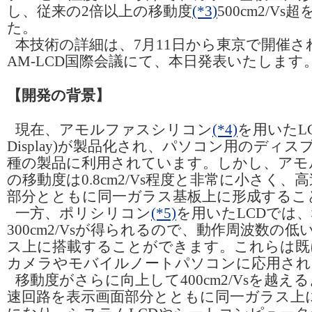
し、従来の2倍以上の移動度
(*3)
500cm2/V
た。
本技術の詳細は、7月11日から東京で開催され
AM-LCD国際会議にて、本日発表いたします
【開発の背景】
現在、アモルファスシリコン
(*4)
を用いたLCD(L
Display)が製品化され、パソコン用のディ
種の製品に利用されています。しかし、アモ
の移動度は0.8cm2/Vs程度と非常に小さく
部分とともに同一ガラス基板上に形成するこ
一方、ポリシリコン
(*5)
を用いたLCDでは、移
300cm2/Vsが得られるので、動作周波数の
ス上に搭載することができます。これらは既
カメラやモバイルノートパソコンに応用され
移動度がさらに向上して400cm2/Vsを越
速回路を表示画面部分とともに同一ガラス上