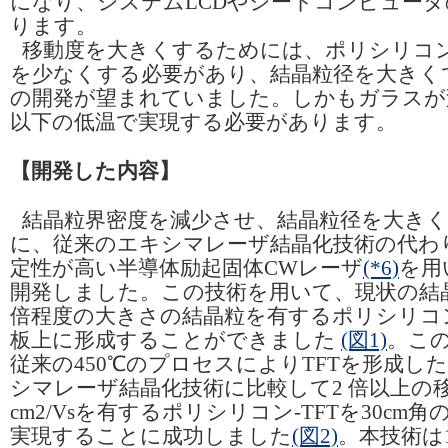
になり、システムLCDやシートコンピュー
ります。
移動度を大きくするためには、ポリシリコン-
を少なくする必要があり、結晶粒径を大きく
の開発が望まれていました。しかもガラスが変
以下の低温で実現する必要があります。
【開発した内容】
結晶粒界密度を減少させ、結晶粒径を大き
に、従来のエキシマレーザ結晶化技術の代わ
定性が高い半導体励起固体CWレーザ
(*6)
を用
開発しました。この技術を用いて、現状の結晶
倍程度の大きさの結晶粒を有するポリシリコ
板上に形成することができました
(図1)
。こ
従来の450℃のプロセスによりTFTを形成し
シマレーザ結晶化技術に比較して2 倍以上の移動度
cm2/Vsを有するポリシリコン-TFTを30cm
実現することに成功しました
(図2)
。本技術は