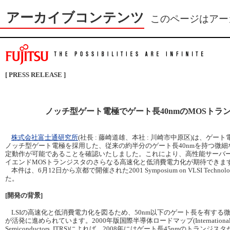
アーカイブコンテンツ
このページはアー
[ PRESS RELEASE ]
ノッチ型ゲート電極でゲート長40nmのMOSトラ
株式会社富士通研究所
(社長 : 藤崎道雄、本社 : 川崎市中原区)は、ゲー
ノッチ型ゲート電極を採用した、従来の約半分のゲート長40nmを持つ微
定動作が可能であることを確認いたしました。これにより、高性能サーバー
イエンドMOSトランジスタのさらなる高速化と低消費電力化が期待できま
本件は、6月12日から京都で開催された2001 Symposium on VLSI Tech
た。
[開発の背景]
LSIの高速化と低消費電力化を図るため、50nm以下のゲート長を有する
が活発に進められています。2000年版国際半導体ロードマップ(International Techn
Semiconductors, ITRS)によれば、2008年にはゲート長45nmのトラン