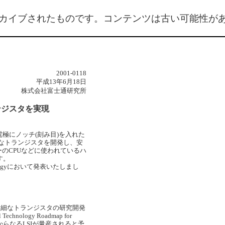
カイブされたものです。コンテンツは古い可能性が
2001-0118
平成13年6月18日
株式会社富士通研究所
ンジスタを実現
ト電極にノッチ(刻み目)を入れた
細なトランジスタを開発し、安
のCPUなどに使われているハ
す。
nologyにおいて発表いたしまし
微細なトランジスタの研究開発
ology Roadmap for
ジスタからなるLSIが量産されると予