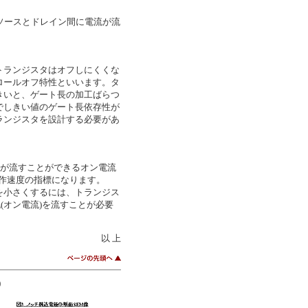
もソースとドレイン間に電流が流
トランジスタはオフしにくくな
ロールオフ特性といいます。タ
きいと、ゲート長の加工ばらつ
でしきい値のゲート長依存性が
ランジスタを設計する必要があ
スタが流すことができるオン電流
動作速度の指標になります。
Iを小さくするには、トランジス
(オン電流)を流すことが必要
以 上
)