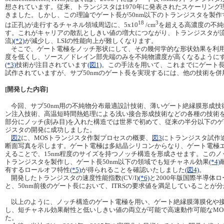
想されています。従来、トランジスタは1970年に発表されたスケーリング
きました。しかし、この理論でゲート長が50nm以下のトランジスタを製作
18
3
は正孔)が走行するチャネル領域周辺に、5x10
/cm
を超える高濃度の不純
す。これがキャリアの散乱としきい値の増大につながり、トランジスタが流
流)
(*2)
が減少し、LSIの性能向上が難しくなります。
そこで、ゲート電極をノッチ形状にして、その幾何学的な形状効果を利
度を低くし、ソース／ドレイン部先端のみを不純物濃度が高くなるように
(*3)
技術が注目されています
(図1)
。この手法を用いて、これまでにゲート長1
試作されていますが、サブ50nmのゲート長を実現するには、他の技術を
[開発した内容]
今回、サブ50nm用の不純物分布最適設計技術、薄いゲート絶縁膜形成
ン注入技術、高温短時間熱処理による浅い接合形成技術などの各種の技術
部分にノッチ(刻み目)を入れた構造では世界で初めて、従来の半分以下のゲー
ジスタの開発に成功しました。
図2
に、MOSトランジスタ作製プロセスの概要、
図3
にトランジスタ試作
断面写真を示します。ゲート電極は多結晶シリコンからなり、ゲート電極
えることで、15nm程度のサイズを持つノッチ構造を形成させます。このノ
トランジスタを製作し、ゲート長50nm以下の領域でも短チャネル効果
(*4)
有するロールオフ特性
(*5)
が得られることを確認いたしました
(図4)
。
開発したトランジスタの速度性能指数(CV/I)
(*6)
と2000年版国際半導体ロ
と、50nm前後のゲート長において、ITRSの要求値を満足していることが
以上のように、ノッチ構造のゲート電極を用い、ゲート絶縁膜薄膜化や
し、短チャネル効果耐性と低いしきい値の両立が可能で高速動作可能なMO
た。