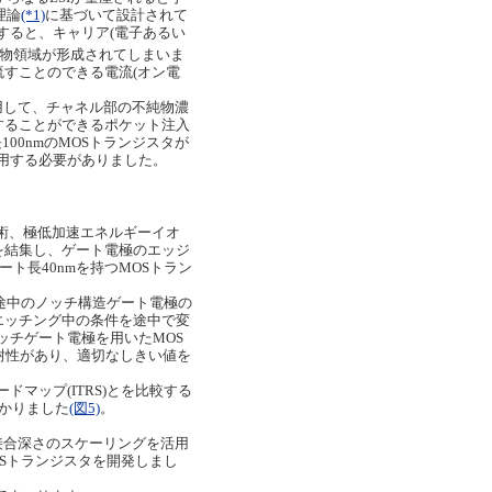
理論
(*1)
に基づいて設計されて
すると、キャリア(電子あるい
物領域が形成されてしまいま
すことのできる電流(オン電
用して、チャネル部の不純物濃
することができるポケット注入
00nmのMOSトランジスタが
併用する必要がありました。
技術、極低加速エネルギーイオ
を結集し、ゲート電極のエッジ
ト長40nmを持つMOSトラン
途中のノッチ構造ゲート電極の
エッチング中の条件を途中で変
ッチゲート電極を用いたMOS
耐性があり、適切なしきい値を
ードマップ(ITRS)とを比較する
分かりました
(図5)
。
接合深さのスケーリングを活用
Sトランジスタを開発しまし