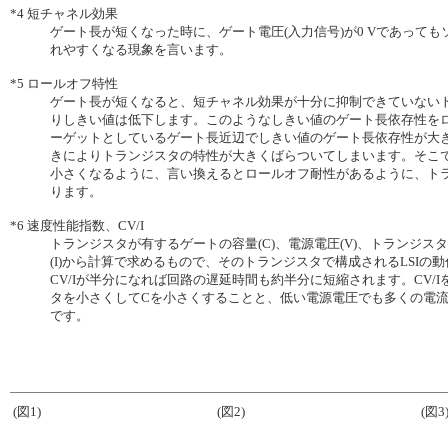
*4
短チャネル効果
ゲート長が短くなった時に、ゲート電圧(入力信号)が0 Vであって
れやすくなる現象を言います。
*5
ロールオフ特性
ゲート長が短くなると、短チャネル効果が十分に抑制できていない
りしきい値は低下します。このようなしきい値のゲート長依存性を
ーゲットとしているゲート長近辺でしきい値のゲート長依存性が大
きによりトランジスタの特性が大きくばらついてしまいます。そこ
小さくなるように、言い換えるとロールオフ耐性があるように、ト
ります。
*6
速度性能指数、CV/I
トランジスタが有するゲートの容量(C)、電源電圧(V)、トランジ
(I)から計算で求めるもので、そのトランジスタで構成されるLSIの
CV/Iが半分になれば回路の遅延時間も約半分に短縮されます。CV/
タを小さくしてCを小さくすることと、低い電源電圧でも多くの電流
です。
(図1)
(図2)
(図3