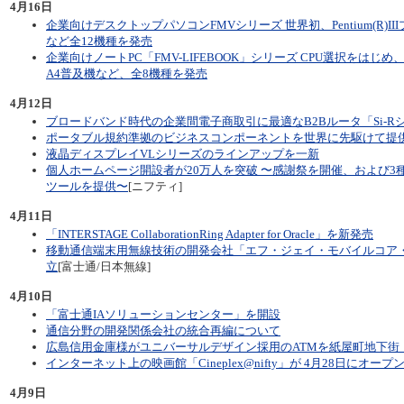
4月16日
企業向けデスクトップパソコンFMVシリーズ 世界初、Pentium(R)III
など全12機種を発売
企業向けノートPC「FMV-LIFEBOOK」シリーズ CPU選択をは
A4普及機など、全8機種を発売
4月12日
ブロードバンド時代の企業間電子商取引に最適なB2Bルータ「Si-R
ポータブル規約準拠のビジネスコンポーネントを世界に先駆けて提
液晶ディスプレイVLシリーズのラインアップを一新
個人ホームページ開設者が20万人を突破 〜感謝祭を開催、および3
ツールを提供〜
[ニフティ]
4月11日
「INTERSTAGE CollaborationRing Adapter for Oracle」を新発売
移動通信端末用無線技術の開発会社「エフ・ジェイ・モバイルコア
立
[富士通/日本無線]
4月10日
「富士通IAソリューションセンター」を開設
通信分野の開発関係会社の統合再編について
広島信用金庫様がユニバーサルデザイン採用のATMを紙屋町地下街
インターネット上の映画館「Cineplex@nifty」が 4月28日にオープ
4月9日