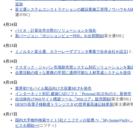
追加
富士通システムコンストラクションの建設業施工管理ノウハウをAS
通/FJSC]
4月24日
バイオ・計算化学分野のソリューションを強化
新バージョン『ポジションビューPHS』を出荷開始
[富士通SSL]
4月23日
ミノルタと富士通、カラーレーザプリンタ事業で合弁会社を設立
[
4月19日
ナスダック・ジャパン市場新売買システム対応ソリューションを製
企業活動の様々な業務の学習に適用可能な人材育成システムを提供
4月18日
業界初!!モバイル製品向け大容量MCPを発売
インターネット対応 建築CADソフト「Personal BLD Rel5.0」新発売
自治体向けWebサイト構築ツール『Webコア』販売開始
[富士通SSL]
HEMT(高電子移動度トランジスタ)の世界最高速記録更新
[富士通研究
4月17日
国内大手物件検索サイト5社とニフティが提携 〜「My home@nif
ビスを開始〜
[ニフティ]