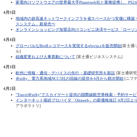
家電向けソフトウエアの世界最大手Planetweb社と業務提携し、PS
4月5日
地域内の超高速ネットワークインフラを省スペースかつ安価に構築 〜「Geo
スシステム」新発売〜
オンラインショッピング加盟店向けコンビニ決済サービス「ローソ
4月4日
グローバルなBtoB e-コマースを実現するglovia.eを販売開始
[富士通
ル]
組織変更および人事異動について
[富士通ビジネスシステム]
4月3日
欧州に情報・通信・デバイスの先行・基礎研究所を新設
[富士通研究
＠nifty、電力系地域NCC5社の回線の提供を4月から順次開始
[ニフテ
4月2日
"Travel＠nifty"でスカイゲート提供の国際線航空券検索・予約サー
インターネット接続プロバイダ「Oitaweb」の新価格改訂 4月2日よ
アラボラトリ]