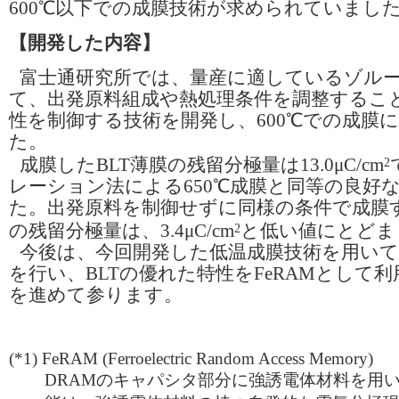
600℃以下での成膜技術が求められていまし
【開発した内容】
富士通研究所では、量産に適しているゾル
て、出発原料組成や熱処理条件を調整すること
性を制御する技術を開発し、600℃での成膜
た。
成膜したBLT薄膜の残留分極量は13.0μC/cm
2
レーション法による650℃成膜と同等の良好
た。出発原料を制御せずに同様の条件で成膜す
の残留分極量は、3.4μC/cm
と低い値にとどま
2
今後は、今回開発した低温成膜技術を用い
を行い、BLTの優れた特性をFeRAMとして
を進めて参ります。
(*1)
FeRAM (Ferroelectric Random Access Memory)
DRAMのキャパシタ部分に強誘電体材料を用