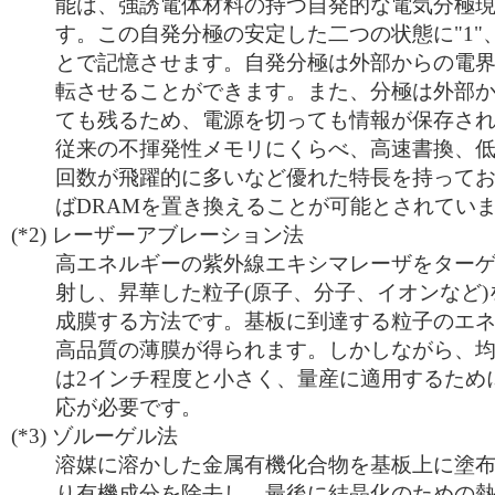
能は、強誘電体材料の持つ自発的な電気分極
す。この自発分極の安定した二つの状態に"1"、
とで記憶させます。自発分極は外部からの電
転させることができます。また、分極は外部
ても残るため、電源を切っても情報が保存されま
従来の不揮発性メモリにくらべ、高速書換、
回数が飛躍的に多いなど優れた特長を持って
ばDRAMを置き換えることが可能とされてい
(*2)
レーザーアブレーション法
高エネルギーの紫外線エキシマレーザをター
射し、昇華した粒子(原子、分子、イオンなど
成膜する方法です。基板に到達する粒子のエ
高品質の薄膜が得られます。しかしながら、
は2インチ程度と小さく、量産に適用するため
応が必要です。
(*3)
ゾルーゲル法
溶媒に溶かした金属有機化合物を基板上に塗
り有機成分を除去し、最後に結晶化のための