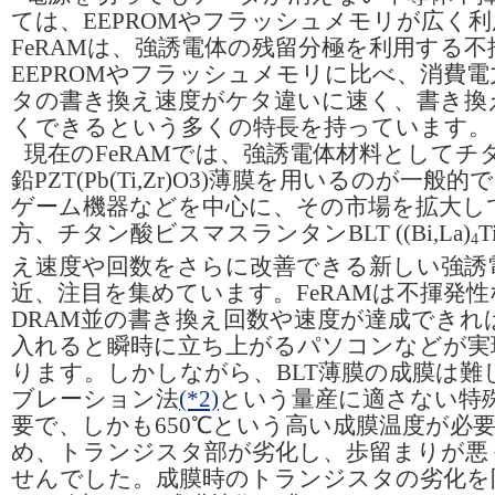
ては、EEPROMやフラッシュメモリが広く
FeRAMは、強誘電体の残留分極を利用する
EEPROMやフラッシュメモリに比べ、消費
タの書き換え速度がケタ違いに速く、書き換
くできるという多くの特長を持っています。
現在のFeRAMでは、強誘電体材料としてチ
鉛PZT(Pb(Ti,Zr)O3)薄膜を用いるのが一般
ゲーム機器などを中心に、その市場を拡大し
方、チタン酸ビスマスランタンBLT ((Bi,La)
T
4
え速度や回数をさらに改善できる新しい強誘
近、注目を集めています。FeRAMは不揮発
DRAM並の書き換え回数や速度が達成できれ
入れると瞬時に立ち上がるパソコンなどが実
ります。しかしながら、BLT薄膜の成膜は難
ブレーション法
(*2)
という量産に適さない特
要で、しかも650℃という高い成膜温度が必
め、トランジスタ部が劣化し、歩留まりが悪
せんでした。成膜時のトランジスタの劣化を