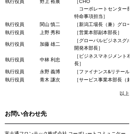
執行役員
野上 裕展
［CHO
コーポレートセンター長（
特命事項担当］
執行役員
関山 慎二
［新潟工場長（兼）グロー
執行役員
上野 秀和
［営業本部副本部長］
［グローバルビジネスグル
執行役員
加藤 雄二
開発本部長］
［ビジネスマネジメント本
執行役員
中林 利忠
長］
執行役員
永野 義博
［ファイナンス&リテール
執行役員
青木 謙次
［サービス事業本部長（兼
以上
お問い合わせ先
富士通フロンテック株式会社 コーポレートコミュニケー