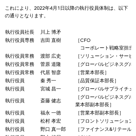
これにより、2022年4月1日以降の執行役員体制は、以下
の通りとなります。
執行役員社長
川上 博矛
執行役員専務
吉田 直樹
［CFO
コーポレート戦略室担当（
執行役員常務
渡部 広史
［ソリューション・サービ
執行役員常務
菅原 道隆
［グローバルビジネスグル
執行役員常務
代居 智彦
［営業本部長］
執行役員
秦 秀一
［品質保証本部長］
執行役員
宮城 昌一
［グローバルサプライチェ
［グローバルビジネスグル
執行役員
斎藤 健志
業本部副本部長］
執行役員
福永 一徳
［営業本部副本部長］
執行役員
松村 孝宏
［フロントソリューション
執行役員
野口 真一郎
［ファイナンス&リテール