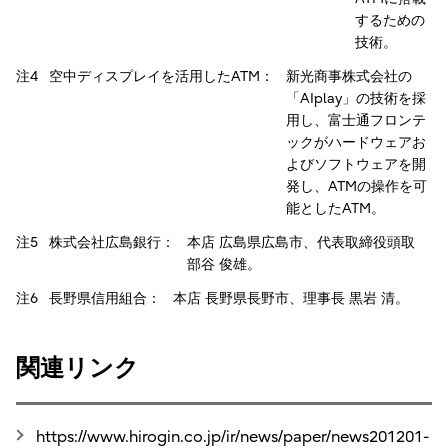
するための
技術。
注4 空中ディスプレイを活用したATM：
新光商事株式会社の
「AIplay」の技術を採
用し、富士通フロンテ
ックがハードウェアお
よびソフトウェアを開
発し、ATMの操作を可
能としたATM。
注5 株式会社広島銀行：
本店 広島県広島市、代表取締役頭取
部谷 俊雄。
注6 長野県信用組合：
本店 長野県長野市、理事長 黒岩 清。
関連リンク
https://www.hirogin.co.jp/ir/news/paper/news201201-