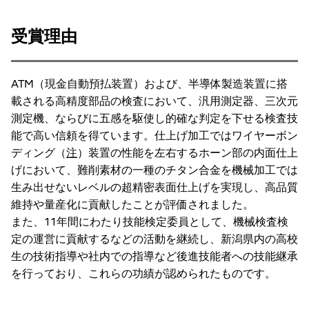
受賞理由
ATM（現金自動預払装置）および、半導体製造装置に搭
載される高精度部品の検査において、汎用測定器、三次元
測定機、ならびに五感を駆使し的確な判定を下せる検査技
能で高い信頼を得ています。仕上げ加工ではワイヤーボン
ディング（
注
）装置の性能を左右するホーン部の内面仕上
げにおいて、難削素材の一種のチタン合金を機械加工では
生み出せないレベルの超精密表面仕上げを実現し、高品質
維持や量産化に貢献したことが評価されました。
また、11年間にわたり技能検定委員として、機械検査検
定の運営に貢献するなどの活動を継続し、新潟県内の高校
生の技術指導や社内での指導など後進技能者への技能継承
を行っており、これらの功績が認められたものです。