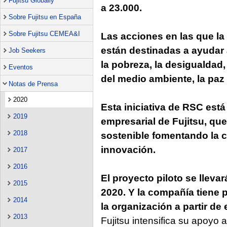
Fujitsu Globally
a 23.000.
Sobre Fujitsu en España
Sobre Fujitsu CEMEA&I
Las acciones en las que l
están destinadas a ayudar
Job Seekers
la pobreza, la desigualdad,
Eventos
del medio ambiente, la paz y
Notas de Prensa
2020
Esta iniciativa de RSC est
2019
empresarial de Fujitsu, qu
2018
sostenible fomentando la c
innovación.
2017
2016
El proyecto piloto se lleva
2015
2020. Y la compañía tiene p
2014
la organización a partir de
2013
Fujitsu intensifica su apoyo 