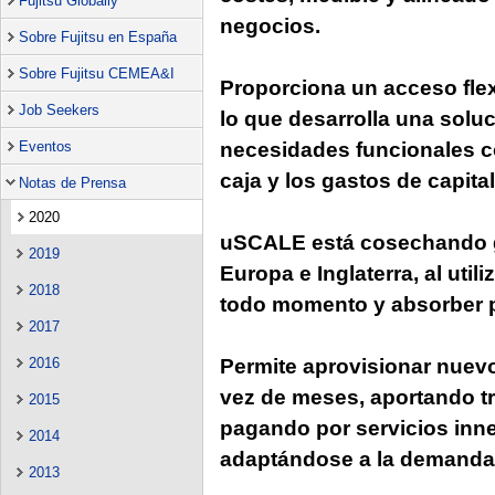
Fujitsu Globally
negocios.
Sobre Fujitsu en España
Sobre Fujitsu CEMEA&I
Proporciona un acceso flex
Job Seekers
lo que desarrolla una soluc
Eventos
necesidades funcionales com
caja y los gastos de capital
Notas de Prensa
2020
uSCALE está cosechando gr
2019
Europa e Inglaterra, al util
2018
todo momento y absorber p
2017
2016
Permite aprovisionar nuevo
vez de meses, aportando tr
2015
pagando por servicios inne
2014
adaptándose a la demanda 
2013