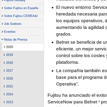
Fujitsu Globally
El nuevo entorno Servic
Sobre Fujitsu en España
heredada necesaria para
Sobre Fujitsu CEMEA&I
los equipos operativos,
Job Seekers
aumentando la agilidad c
Eventos
grados.
Notas de Prensa
Belnet se beneficia de u
2020
eficiente, un mejor servi
2019
control sobre los costes
plataforma.
2018
La compañía también e
2017
base para el programa de
2016
Operativa”.
2015
2014
Fujitsu ha anunciado el exit
ServiceNow para Belnet ¹ pro
2013