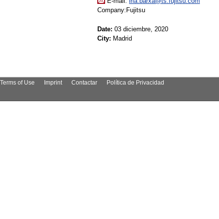
E-mail:
iria.barxa@ts.fujitsu.com
Company:Fujitsu
Date:
03 diciembre, 2020
City:
Madrid
Terms of Use
Imprint
Contactar
Política de Privacidad