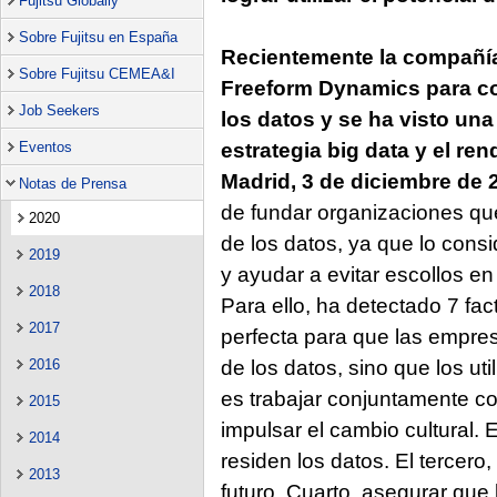
Fujitsu Globally
Sobre Fujitsu en España
Recientemente la compañía
Sobre Fujitsu CEMEA&I
Freeform Dynamics para co
Job Seekers
los datos y se ha visto una
Eventos
estrategia big data y el re
Madrid, 3 de diciembre de 
Notas de Prensa
de fundar organizaciones qu
2020
de los datos, ya que lo consi
2019
y ayudar a evitar escollos en
2018
Para ello, ha detectado 7 fac
2017
perfecta para que las empre
2016
de los datos, sino que los uti
es trabajar conjuntamente c
2015
impulsar el cambio cultural.
2014
residen los datos. El tercero
2013
futuro. Cuarto, asegurar que 