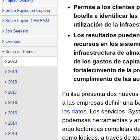
Fujitsu Globally
Permite a los clientes 
Sobre Fujitsu en España
botella e identificar la
Sobre Fujitsu CEMEA&I
utilización de la infrae
Job Seekers
Los resultados pueden 
Eventos
recursos en los sistem
Notas de Prensa
infraestructura de alm
de los gastos de capital
2020
fortalecimiento de la p
2019
cumplimiento de las au
2018
2017
Fujitsu presenta dos nuevos 
a las empresas definir una b
2016
los datos
. Los servicios Sy
2015
poderosas herramientas y aná
2014
arquitectónicas completas de 
2013
como lógicos, a través de tod