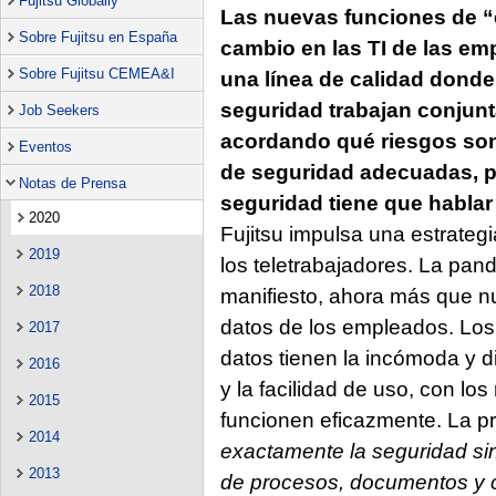
Fujitsu Globally
Las nuevas funciones de “e
Sobre Fujitsu en España
cambio en las TI de las em
Sobre Fujitsu CEMEA&I
una línea de calidad donde
seguridad trabajan conjun
Job Seekers
acordando qué riesgos son
Eventos
de seguridad adecuadas, po
Notas de Prensa
seguridad tiene que hablar
2020
Fujitsu impulsa una estrateg
2019
los teletrabajadores. La pa
2018
manifiesto, ahora más que nun
datos de los empleados. Los
2017
datos tienen la incómoda y dif
2016
y la facilidad de uso, con lo
2015
funcionen eficazmente. La p
2014
exactamente la seguridad sin
2013
de procesos, documentos y 