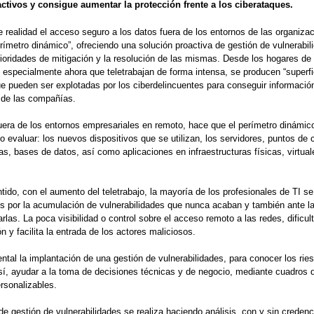
activos y consigue aumentar la protección frente a los ciberataques.
e realidad el acceso seguro a los datos fuera de los entornos de las organizac
rímetro dinámico”, ofreciendo una solución proactiva de gestión de vulnerabil
prioridades de mitigación y la resolución de las mismas. Desde los hogares de 
especialmente ahora que teletrabajan de forma intensa, se producen “superfi
e pueden ser explotadas por los ciberdelincuentes para conseguir informació
 de las compañías.
fuera de los entornos empresariales en remoto, hace que el perímetro dinámi
o evaluar: los nuevos dispositivos que se utilizan, los servidores, puntos de 
as, bases de datos, así como aplicaciones en infraestructuras físicas, virtual
tido, con el aumento del teletrabajo, la mayoría de los profesionales de TI s
 por la acumulación de vulnerabilidades que nunca acaban y también ante la 
arlas. La poca visibilidad o control sobre el acceso remoto a las redes, dificult
ón y facilita la entrada de los actores maliciosos.
tal la implantación de una gestión de vulnerabilidades, para conocer los rie
sí, ayudar a la toma de decisiones técnicas y de negocio, mediante cuadros
rsonalizables.
 de gestión de vulnerabilidades se realiza haciendo análisis, con y sin credenc