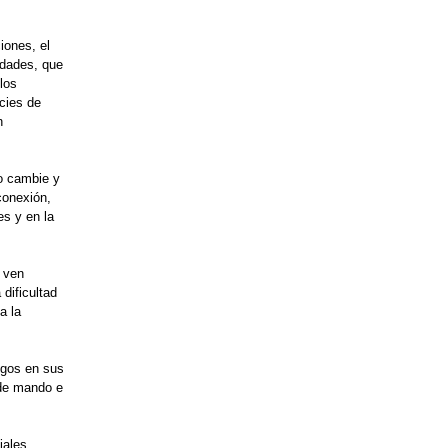
iones, el
idades, que
los
cies de
n
co cambie y
conexión,
es y en la
e ven
dificultad
a la
sgos en sus
 de mando e
iales,