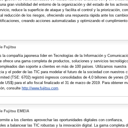
una gran visibilidad del entorno de la organización y del estado de los activos
vicio, reduce la superficie de ataque y facilita el control y la priorización, co
tal reducción de los riesgos, ofreciendo una respuesta rápida ante los cambi
otificaciones, creando acciones automatizadas y optimizando el cumplimiento
e Fujitsu
es la compañía japonesa líder en Tecnologías de la Información y Comunicaci
ue ofrece una gama completa de productos, soluciones y servicios tecnológic
empleados dan soporte a clientes en más de 100 países. Utilizamos nuestra
ia y el poder de las TIC para modelar el futuro de la sociedad con nuestros c
Limited (TSE: 6702) registró ingresos consolidados de 4,0 billones de yenes (
 de US$) para el año fiscal finalizado el 31 de marzo de 2019. Para obtener 
ión, consulte
http://www.fujitsu.com
.
de Fujitsu EMEIA
ermite a los clientes aprovechar las oportunidades digitales con confianza,
les a balancear las TIC robustas y la innovación digital. La gama completa 