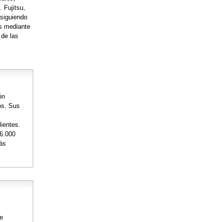
. Fujitsu,
nsiguiendo
os mediante
 de las
ón
os. Sus
lientes.
36.000
más
de