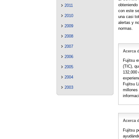
obteniendo 
2011
con este ser
2010
una casi to
alertas y n
2009
normas.
2008
2007
Acerca d
2006
Fujitsu 
(TIC), q
2005
132,000 
2004
experienc
Fujitsu 
2003
millones
informac
Acerca 
Fujitsu p
ayudándo