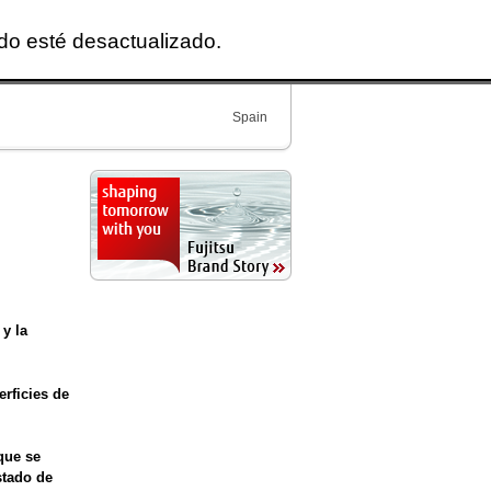
ido esté desactualizado.
Spain
 y la
erficies de
que se
stado de