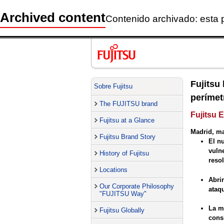
Archived content
Contenido archivado: esta 
Fujitsu
Sobre Fujitsu
perímet
The FUJITSU brand
Fujitsu 
Fujitsu at a Glance
Madrid, ma
Fujitsu Brand Story
El n
vuln
History of Fujitsu
reso
Locations
Abri
Our Corporate Philosophy
ataq
"FUJITSU Way"
La m
Fujitsu Globally
cons