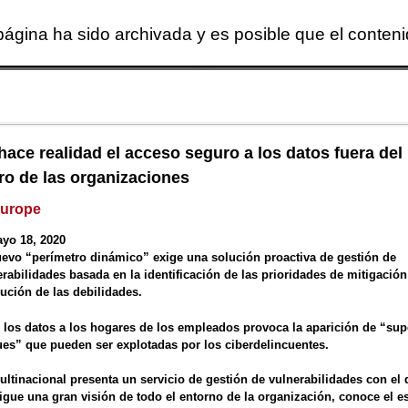
página ha sido archivada y es posible que el conten
Skip to main content
 hace realidad el acceso seguro a los datos fuera del
ro de las organizaciones
Europe
yo 18, 2020
uevo “perímetro dinámico” exige una solución proactiva de gestión de
erabilidades basada en la identificación de las prioridades de mitigación
lución de las debilidades.
r los datos a los hogares de los empleados provoca la aparición de “sup
ues” que pueden ser explotadas por los ciberdelincuentes.
ultinacional presenta un servicio de gestión de vulnerabilidades con el 
igue una gran visión de todo el entorno de la organización, conoce el e