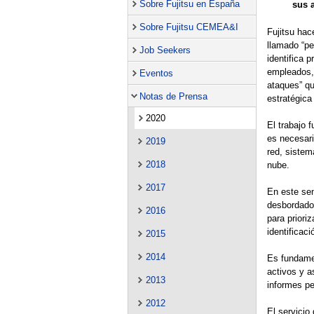
Sobre Fujitsu en España
sus 
Sobre Fujitsu CEMEA&I
Fujitsu hac
llamado “pe
Job Seekers
identifica 
empleados, 
Eventos
ataques” qu
Notas de Prensa
estratégica
2020
El trabajo 
es necesari
2019
red, sistem
2018
nube.
2017
En este sen
desbordados
2016
para prioriz
identificaci
2015
2014
Es fundamen
activos y a
2013
informes pe
2012
El servicio