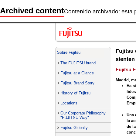
Archived content
Contenido archivado: esta 
Fujitsu
Sobre Fujitsu
sienten
The FUJITSU brand
Fujitsu 
Fujitsu at a Glance
Madrid, ma
Fujitsu Brand Story
Ha s
lide
History of Fujitsu
Comp
Locations
Empr
Our Corporate Philosophy
Una 
"FUJITSU Way"
la ac
de la
Fujitsu Globally
conc