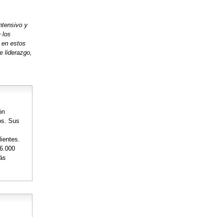
intensivo y
 los
 en estos
e liderazgo,
ón
os. Sus
lientes.
36.000
más