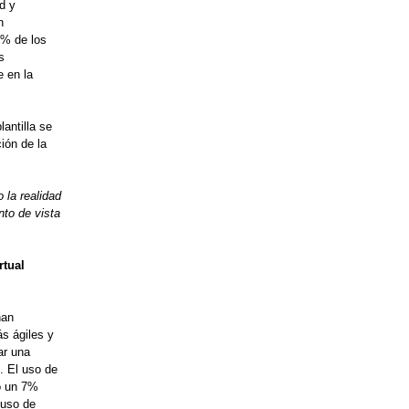
d y
n
4% de los
s
e en la
antilla se
ión de la
 la realidad
nto de vista
rtual
han
ás ágiles y
ar una
s. El uso de
lo un 7%
 uso de