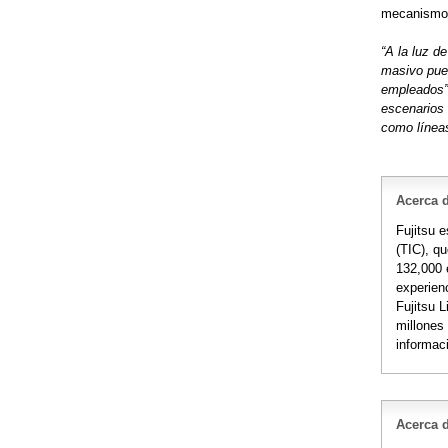
mecanismos 
“A la luz d
masivo pued
empleados”
escenarios 
como líneas
Acerca d
Fujitsu 
(TIC), q
132,000 
experienc
Fujitsu 
millones
informac
Acerca 