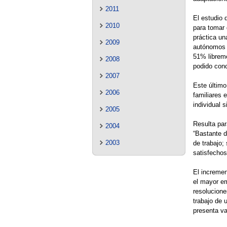
2011
El estudio 
2010
para tomar 
práctica un
2009
autónomos y
51% librem
2008
podido conci
2007
Este último
2006
familiares 
individual 
2005
Resulta par
2004
“Bastante d
2003
de trabajo;
satisfechos
El incremen
el mayor em
resolucione
trabajo de 
presenta va