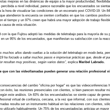
stas mejoras en las dinámicas de equipo a la mayor productividad, flexibilida
n percibida a nivel individual, parece razonable que los encuestados se sienta
a la hora de visualizar las condiciones de un escenario post COVID-19. Un 8
ue atendieron la encuesta se sienten confiados en que los cambios positivo
en el tiempo y un 97% creen que habrá una mayor adopción de trabajo flexibl
 causa de esta situación.
d con la que Fujitsu adoptó las medidas de teletrabajo para la mayoría de su pl
o en un 95% de los encuestados, que manifiestan su satisfacción con la reacc
 muchos años dando vueltas a la solución del teletrabajo en modo beta, pero
9 ha forzado a saltar muchos pasos e improvisar prácticas que, desde el pu
dor resultan muy positivas, según varios datos”,
explica
Maribel
Labrado.
e que con las videollamadas pueden generar una relación profesional vi
 consecuencias del cambio "oficina por hogar" es que las videoconferencias 
 con éxito, las reuniones presenciales con clientes, si bien parecen resultar m
según este análisis. Un 83% de los encuestados/as se siente capaz de gener
ofesional virtual de confianza, cercana, a la vez que informal, con sus cliente
amadas resulta ser un instrumento habitual en las relaciones con clientes, só
no utilizarlo habitualmente. Un 75% de los encuestados/as anticipa un mayor