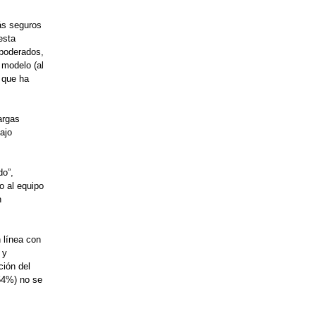
ás seguros
esta
mpoderados,
 modelo (al
 que ha
argas
ajo
do”,
o al equipo
n
 línea con
 y
ción del
(54%) no se