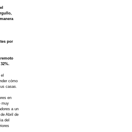
el
rgullo,
 manera
ntes por
 remoto
 32%.
 el
tender cómo
sus casas.
ores en
do muy
adores a un
de Abril de
ia del
riores