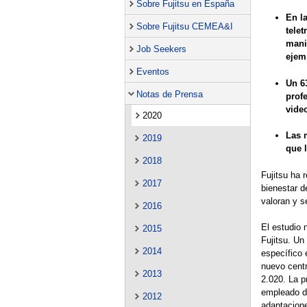
Sobre Fujitsu en España
En l
Sobre Fujitsu CEMEA&I
tele
mani
Job Seekers
ejem
Eventos
Un 6
Notas de Prensa
profe
vide
2020
Las 
2019
que 
2018
Fujitsu ha 
2017
bienestar d
valoran y 
2016
El estudio 
2015
Fujitsu. Un
2014
específico 
nuevo centr
2013
2.020. La p
empleado du
2012
adaptacion