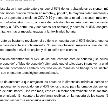
desvela un importante dato y es que el 68% de los trabajadores se sienten m
decisiones cuando trabajan en remoto y, por ello, la mayoría piden mantener 
a vez superada la crisis de COVID-19 y cerca de la mitad se sienten más e
 confiados. Así mismo, a nueve de cada diez le gustaría continuar con este
ente y al 24% entre una y dos veces por semana) y además, el 83% asegura
liar, en mayor medida, gracias a la flexibilidad horaria.
 dato es bastante revelador, si se tiene en cuenta que el 69% declara tener c
en casa durante el confinamiento. No sólo se observan mejoras a nivel de trab
sino también a nivel de equipo y de relación con clientes.
adójico encontrar que el 57% de los encuestados está de acuerdo (“De acuer
e acuerdo” o “Muy de acuerdo”) afirmando que el teletrabajo intensivo ha unid
 se han incorporado cambios positivos en las maneras de trabajar y se siente
 con el entorno tecnológico proporcionado.
to de autonomía que arrojaban las cifras de la dimensión individual parece en
poderamiento percibido, en el 40% de los casos, para la toma de decisiones
s de dificultades. Una vez más, este es un factor determinante de la satisfac
un empleado. En cuanto a la confianza recibida, en la mayoría de los casos 
riación respecto a escenarios anteriores.