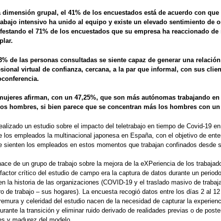
a dimensión grupal, el 41% de los encuestados está de acuerdo con que 
trabajo intensivo ha unido al equipo y existe un elevado sentimiento de o
festando el 71% de los encuestados que su empresa ha reaccionado de
plar.
3% de las personas consultadas se siente capaz de generar una relación
sional virtual de confianza, cercana, a la par que informal, con sus clie
oconferencia.
mujeres afirman, con un 47,25%, que son más autónomas trabajando en
los hombres, si bien parece que se concentran más los hombres con un
realizado un estudio sobre el impacto del teletrabajo en tiempo de Covid-19 en
e los empleados la multinacional japonesa en España, con el objetivo de en
se sienten los empleados en estos momentos que trabajan confinados desde 
nace de un grupo de trabajo sobre la mejora de la eXPeriencia de los trabajad
 factor crítico del estudio de campo era la captura de datos durante un perio
en la historia de las organizaciones (COVID-19 y el traslado masivo de trabaj
o de trabajo – sus hogares). La encuesta recogió datos entre los días 2 al 12 
remura y celeridad del estudio nacen de la necesidad de capturar la experienc
rante la transición y eliminar ruido derivado de realidades previas o de poste
es y madurez del modelo.