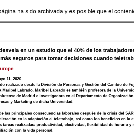
página ha sido archivada y es posible que el conten
Skip to main content
 desvela en un estudio que el 40% de los trabajadore
 más seguros para tomar decisiones cuando teletrab
Europe
yo 11, 2020
ido realizado desde la División de Personas y Gestión del Cambio de Fu
ra Maribel Labrado. Maribel Labrado es también profesora de la Universi
lutense de Madrid e investigadora en el Departamento de Organización
esas y Marketing de dicha Universidad.
de las principales consecuencias laborales después de la crisis del SA
eleración en la adaptación al teletrabajo, así como los beneficios en la 
s tareas realizadas: productividad, efectividad, flexibilidad de horario y
iliación con la vida personal.