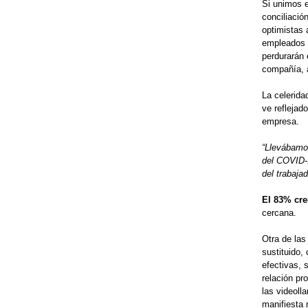
Si unimos e
conciliació
optimistas 
empleados q
perdurarán 
compañía, a
La celerida
ve reflejad
empresa.
“Llevábamos
del COVID-1
del trabaja
El 83% cre
cercana.
Otra de las
sustituido,
efectivas, 
relación pr
las videoll
manifiesta 