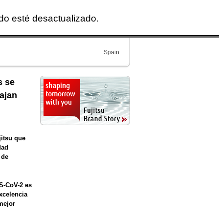
ido esté desactualizado.
Spain
s se
ajan
jitsu que
dad
 de
RS-CoV-2 es
excelencia
 mejor