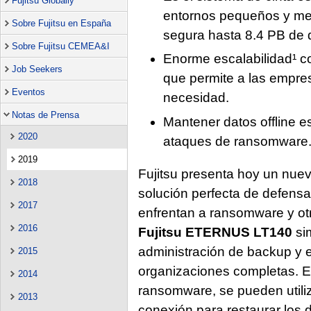
Fujitsu Globally
entornos pequeños y m
Sobre Fujitsu en España
segura hasta 8.4 PB de 
Sobre Fujitsu CEMEA&I
Enorme escalabilidad¹ c
Job Seekers
que permite a las empr
Eventos
necesidad.
Notas de Prensa
Mantener datos offline es
2020
ataques de ransomware
2019
Fujitsu presenta hoy un nuev
2018
solución perfecta de defensa
2017
enfrentan a ransomware y o
2016
Fujitsu ETERNUS LT140
sim
administración de backup y e
2015
organizaciones completas. 
2014
ransomware, se pueden utili
2013
conexión para restaurar los