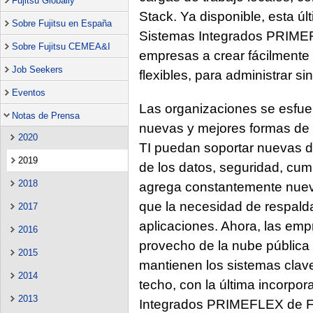
Fujitsu Globally
Stack. Ya disponible, esta últ
Sobre Fujitsu en España
Sistemas Integrados PRIMEF
Sobre Fujitsu CEMEA&I
empresas a crear fácilmente 
Job Seekers
flexibles, para administrar s
Eventos
Las organizaciones se esfue
Notas de Prensa
nuevas y mejores formas de g
2020
TI puedan soportar nuevas d
2019
de los datos, seguridad, cum
2018
agrega constantemente nuevo
que la necesidad de respalda
2017
aplicaciones. Ahora, las em
2016
provecho de la nube pública
2015
mantienen los sistemas clave
2014
techo, con la última incorpor
2013
Integrados PRIMEFLEX de Fu