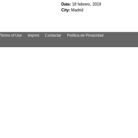
Date:
18 febrero, 2019
City:
Madrid
Terms of Use
Imprint
Contactar
Política de Privacidad