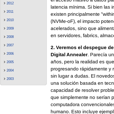
2012
latencia mínima. Si bien las 
2011
existen principalmente "with
2010
(NVMe-oF), el impacto poten
acelerados, sino que alimen
2009
en servidores, fabrics, alma
2008
2007
2. Veremos el despegue de 
2006
Digital Annealer
. Parecía u
años, pero la realidad es q
2005
progresando rápidamente y re
2004
sin lugar a dudas. El novedos
2003
una solución basada en tecno
capacidad de resolver probl
que simplemente no serían po
computadora convencionales,
humano. Esto incluye ejempl