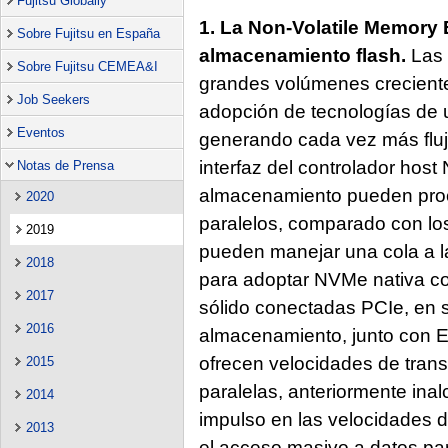
Fujitsu Globally
1. La Non-Volatile Memory 
Sobre Fujitsu en España
almacenamiento flash.
Las 
Sobre Fujitsu CEMEA&I
grandes volúmenes crecientes
Job Seekers
adopción de tecnologías de 
Eventos
generando cada vez más fluj
interfaz del controlador host
Notas de Prensa
almacenamiento pueden proce
2020
paralelos, comparado con lo
2019
pueden manejar una cola a l
2018
para adoptar NVMe nativa c
2017
sólido conectadas PCIe, en s
2016
almacenamiento, junto con 
ofrecen velocidades de tran
2015
paralelas, anteriormente ina
2014
impulso en las velocidades de
2013
el acceso masivo a datos pa