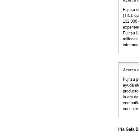
Acerca d
Fujitsu 
(TIC), q
132,000 
experienc
Fujitsu 
millones
informac
Acerca 
Fujitsu p
ayudándo
producto
la era de
compañía
consult
Iria Gala B