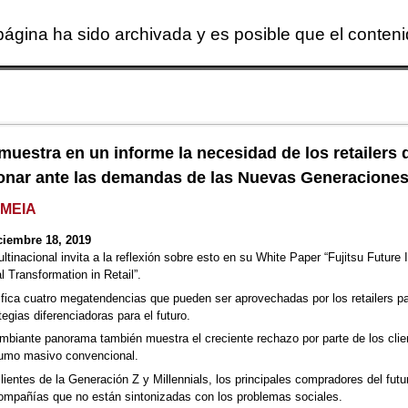
página ha sido archivada y es posible que el conten
Skip to main content
 muestra en un informe la necesidad de los retailers 
onar ante las demandas de las Nuevas Generacione
EMEIA
ciembre 18, 2019
ltinacional invita a la reflexión sobre esto en su White Paper “Fujitsu Future 
al Transformation in Retail”.
ifica cuatro megatendencias que pueden ser aprovechadas por los retailers pa
tegias diferenciadoras para el futuro.
mbiante panorama también muestra el creciente rechazo por parte de los clie
umo masivo convencional.
lientes de la Generación Z y Millennials, los principales compradores del futu
compañías que no están sintonizadas con los problemas sociales.