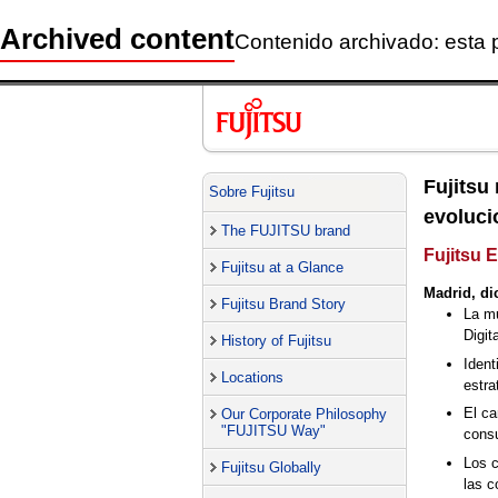
Archived content
Contenido archivado: esta 
Fujitsu
Sobre Fujitsu
evoluci
The FUJITSU brand
Fujitsu 
Fujitsu at a Glance
Madrid, di
Fujitsu Brand Story
La mu
Digit
History of Fujitsu
Ident
Locations
estra
El ca
Our Corporate Philosophy
"FUJITSU Way"
cons
Los c
Fujitsu Globally
las 