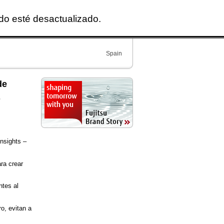
ido esté desactualizado.
Spain
de
s
Insights –
ra crear
ntes al
ro, evitan a