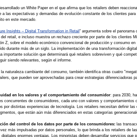
desarrollado un White Paper en el que afirma que los retailers deben reacciona
 a las expectativas y demandas de evolución constante de los clientes para 
ito en este mercado.
ure Insights – Digital Transformation in Retail
” argumenta sobre el panorama 
 del retail, e incluso muestra un rechazo creciente por parte de los clientes Mi
ión Z, sobre el modelo económico convencional de producción y consumo en
ido durante más de un siglo. La implementación de una transformación digital
 importante solución que determinará qué retailers sobreviven y qué compet
guir siendo relevantes, según el informe.
a naturaleza cambiante del consumo, también identifica otras cuatro "mega
tailers, que pueden ser aprovechadas para crear estrategias diferenciadoras pa
nuidad en los valores y el comportamiento del consumidor
: para 2030, ha
es concurrentes de consumidores, cada uno con valores y comportamientos d
os por distintas experiencias de tecnología. Los retailers necesitan definir las
egmentos, que están aún más diferenciados en estas categorías generacional
ción del control de los datos por parte de los consumidores:
las transac
vez más impulsadas por datos personales, lo que brinda a los retailers de la
 digitales enormes ventajas. Los minoristas deben desarrollar servicios que 