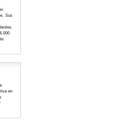
ón
os. Sus
lientes.
36.000
más
de
tiva en
a
r