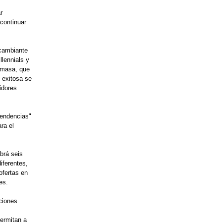
r
continuar
cambiante
llennials y
 masa, que
 exitosa se
idores
tendencias"
ra el
brá seis
iferentes,
 ofertas en
es.
ciones
s
permitan a