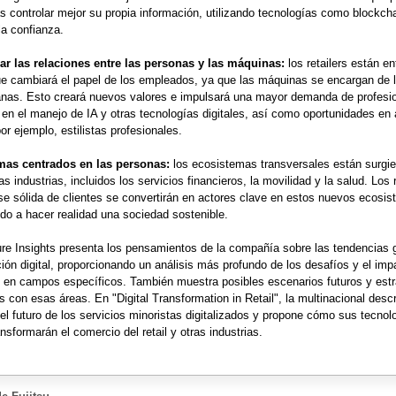
s controlar mejor su propia información, utilizando tecnologías como blockch
la confianza.
car las relaciones entre las personas y las máquinas:
los retailers están en
ue cambiará el papel de los empleados, ya que las máquinas se encargan de 
as. Esto creará nuevos valores e impulsará una mayor demanda de profesi
 en el manejo de IA y otras tecnologías digitales, así como oportunidades en
or ejemplo, estilistas profesionales.
mas centrados en las personas:
los ecosistemas transversales están surgi
 industrias, incluidos los servicios financieros, la movilidad y la salud. Los r
e sólida de clientes se convertirán en actores clave en estos nuevos ecosi
do a hacer realidad una sociedad sostenible.
ure Insights presenta los pensamientos de la compañía sobre las tendencias 
ión digital, proporcionando un análisis más profundo de los desafíos y el imp
 en campos específicos. También muestra posibles escenarios futuros y estr
s con esas áreas. En "Digital Transformation in Retail", la multinacional desc
 el futuro de los servicios minoristas digitalizados y propone cómo sus tecnol
ansformarán el comercio del retail y otras industrias.