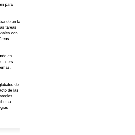
ain para
trando en la
las tareas
onales con
 áreas
endo en
etailers
stemas,
globales de
acto de las
ategias
ribe su
ogías