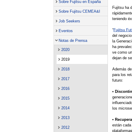
Sobre Fujitsu en España
Fujitsu ha 
Sobre Fujitsu CEMEA&I
rápidamente
teniendo éx
Job Seekers
“
Fujitsu Fut
Eventos
del negocio
Notas de Prensa
la Generac
ha prevalec
2020
ve como una
dejan de se
2019
2018
Además de l
para los re
2017
futuro:
2016
•
Disconti
generacion
2015
influenciad
2014
los micros
2013
• Recupera
están cada 
2012
plataformas