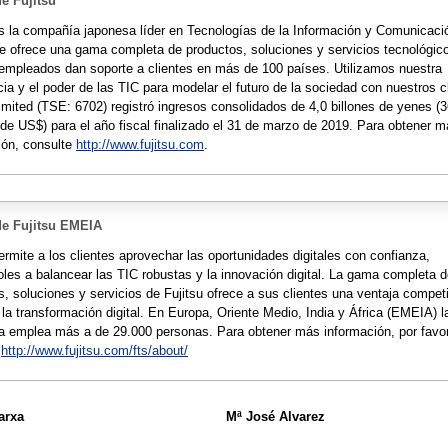
e Fujitsu
es la compañía japonesa líder en Tecnologías de la Información y Comunicaci
ue ofrece una gama completa de productos, soluciones y servicios tecnológic
empleados dan soporte a clientes en más de 100 países. Utilizamos nuestra
ia y el poder de las TIC para modelar el futuro de la sociedad con nuestros c
Limited (TSE: 6702) registró ingresos consolidados de 4,0 billones de yenes (
 de US$) para el año fiscal finalizado el 31 de marzo de 2019. Para obtener 
ión, consulte
http://www.fujitsu.com
.
de Fujitsu EMEIA
ermite a los clientes aprovechar las oportunidades digitales con confianza,
les a balancear las TIC robustas y la innovación digital. La gama completa 
s, soluciones y servicios de Fujitsu ofrece a sus clientes una ventaja competi
 la transformación digital. En Europa, Oriente Medio, India y África (EMEIA) l
 emplea más a de 29.000 personas. Para obtener más información, por favo
e
http://www.fujitsu.com/fts/about/
arxa
Mª José Alvarez