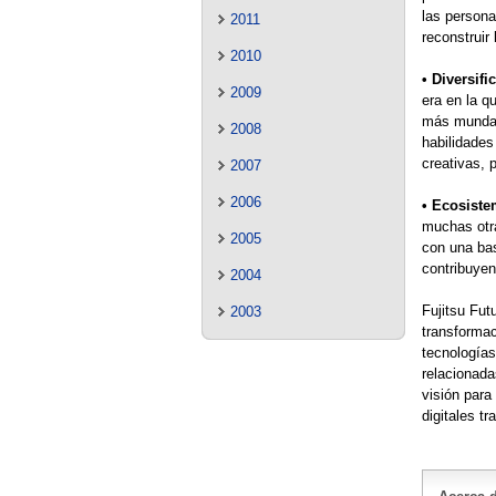
las persona
2011
reconstruir 
2010
• Diversifi
2009
era en la q
más mundan
2008
habilidades
creativas, p
2007
2006
• Ecosiste
muchas otras
2005
con una bas
contribuyen
2004
Fujitsu Fut
2003
transformac
tecnologías
relacionada
visión para
digitales tr