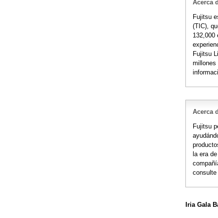
Acerca d
Fujitsu 
(TIC), q
132,000 
experienc
Fujitsu 
millones
informac
Acerca 
Fujitsu p
ayudándo
producto
la era de
compañía
consult
Iria Gala B