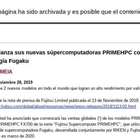
página ha sido archivada y es posible que el conten
Skip to main content
u lanza sus nuevas súpercomputadoras PRIMEHPC c
gía Fugaku
EMEIA
viembre 28, 2019
e 2 nuevos modelos en todo el mundo que logran un alto rendimiento por vat
la nota de prensa de Fujitsu Limited publicada el 13 de Noviembre de 2019:
.fujitsu.com/global/about/resources/news/press-releases/2019/1113-02.html
mited ha anunciado que comenzará las ventas globales (¹) de los modelos P
RIMEHPC FX700 de la serie "Fujitsu Supercomputer PRIMEHPC", que utiliz
 de supercomputadora Fugaku, desarrollada conjuntamente por RIKEN y Fujits
 es marzo de 2020.