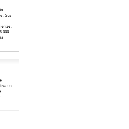
ón
os. Sus
lientes.
36.000
más
de
tiva en
a
r