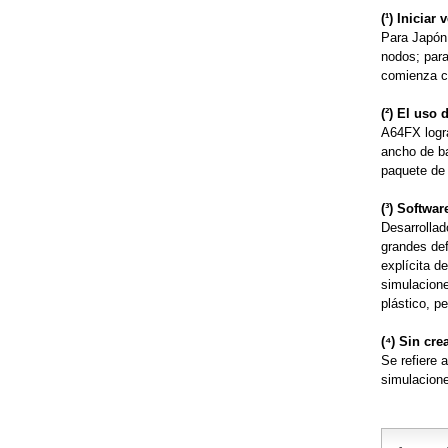
(¹) Iniciar
Para Japón
nodos; par
comienza c
(²) El uso
A64FX logr
ancho de b
paquete de
(³) Softwa
Desarrollad
grandes def
explícita d
simulacione
plástico, p
(⁴) Sin cr
Se refiere 
simulacione