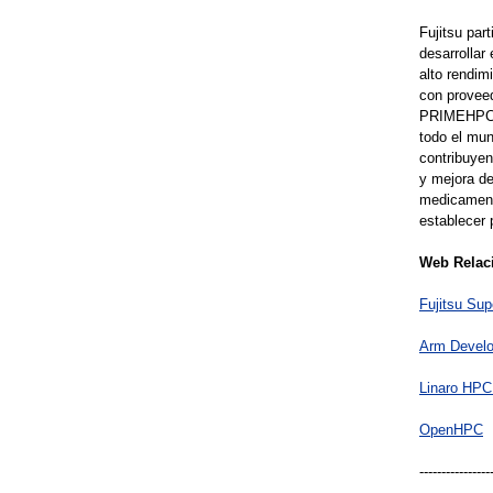
Fujitsu pa
desarrollar
alto rendim
con proveed
PRIMEHPC, i
todo el mun
contribuyen
y mejora de
medicamento
establecer 
Web Relac
Fujitsu S
Arm Develo
Linaro HP
OpenHPC
----------------