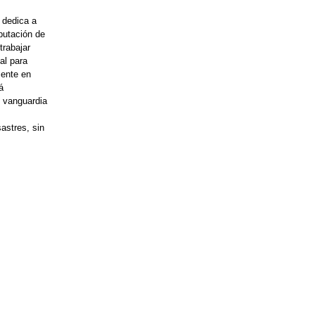
 dedica a
putación de
trabajar
al para
mente en
á
e vanguardia
astres, sin