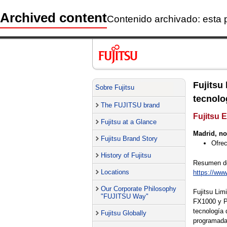
Archived content
Contenido archivado: esta 
Fujits
Sobre Fujitsu
tecnolo
The FUJITSU brand
Fujitsu 
Fujitsu at a Glance
Madrid, no
Fujitsu Brand Story
Ofrec
History of Fujitsu
Resumen de 
Locations
https://www
Our Corporate Philosophy
Fujitsu Li
"FUJITSU Way"
FX1000 y P
tecnología
Fujitsu Globally
programada