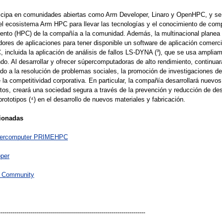
rticipa en comunidades abiertas como Arm Developer, Linaro y OpenHPC, y se
 el ecosistema Arm HPC para llevar las tecnologías y el conocimiento de com
iento (HPC) de la compañía a la comunidad. Además, la multinacional planea 
ores de aplicaciones para tener disponible un software de aplicación comerci
ncluida la aplicación de análisis de fallos LS-DYNA (³), que se usa amplia
do. Al desarrollar y ofrecer súpercomputadoras de alto rendimiento, continuar
do a la resolución de problemas sociales, la promoción de investigaciones d
 la competitividad corporativa. En particular, la compañía desarrollará nuevos
s, creará una sociedad segura a través de la prevención y reducción de des
prototipos (⁴) en el desarrollo de nuevos materiales y fabricación.
ionadas
upercomputer PRIMEHPC
per
C Community
--------------------------------------------------------------------------