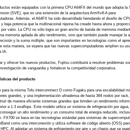
uctos están equipados con la primera CPU A64FX del mundo que adopta la 
nsion (SVE), que es una extensión de la arquitectura Arm®v8-A para
tadoras. Además, el A64FX ha sido desarrollado heredando el diseño de CPU
 y baja potencia que la multinacional nipona ha creado hasta ahora y proporci
 por vatio. La CPU no sólo logra un gran ancho de banda de memoria mediant
na memoria apilada de alto rendimiento, sino que también puede manejar la a
ecisión y la suma múltiple, que son importantes en tecnologías como el apre
De esta manera, se espera que las nuevas supercomputadoras amplíen su uso
a IA.
lar y ofrecer los nuevos productos, Fujitsu contribuirá a resolver problemas so
 investigación de vanguardia y fortalecer la competitividad corporativa.
rísticas del producto
e para la misma Tofu interconnnect D como Fugaku para una escalabilidad m
iones grandes, y una implementación ultradensa de hasta 384 nodos por rack
ruir de manera eficiente sistemas grandes que brinden un rendimiento inform
erior a 1.3 exaflops. Este modelo utiliza un sistema de refrigeración por agua,
 conseguir un alto rendimiento y un consumo total de energía reducido, inclus
ón. FX700 se basa en las tecnologías estándar para sistemas de supercomput
niBand como una interconexión y utiliza software de código abierto (OSS) par
HPC. Al adoptar un sistema de enfriamiento por aire y un chasis que se pue