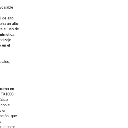
Scalable
 de alto
ona un alto
e el uso de
ritmética
ndizaje
 en el
ciales,
áxima en
, FX1000
ático
 con el
o en
ación, que
a
de montar