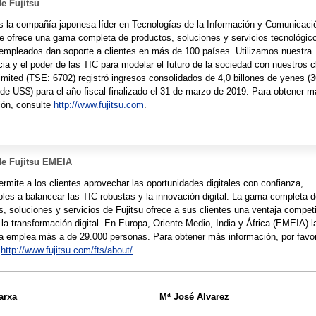
e Fujitsu
es la compañía japonesa líder en Tecnologías de la Información y Comunicaci
ue ofrece una gama completa de productos, soluciones y servicios tecnológic
empleados dan soporte a clientes en más de 100 países. Utilizamos nuestra
ia y el poder de las TIC para modelar el futuro de la sociedad con nuestros c
Limited (TSE: 6702) registró ingresos consolidados de 4,0 billones de yenes (
 de US$) para el año fiscal finalizado el 31 de marzo de 2019. Para obtener 
ión, consulte
http://www.fujitsu.com
.
de Fujitsu EMEIA
ermite a los clientes aprovechar las oportunidades digitales con confianza,
les a balancear las TIC robustas y la innovación digital. La gama completa 
s, soluciones y servicios de Fujitsu ofrece a sus clientes una ventaja competi
 la transformación digital. En Europa, Oriente Medio, India y África (EMEIA) l
 emplea más a de 29.000 personas. Para obtener más información, por favo
e
http://www.fujitsu.com/fts/about/
arxa
Mª José Alvarez