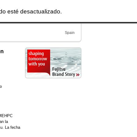
ido esté desactualizado.
Spain
on
io
RIMEHPC
an la
u. La fecha