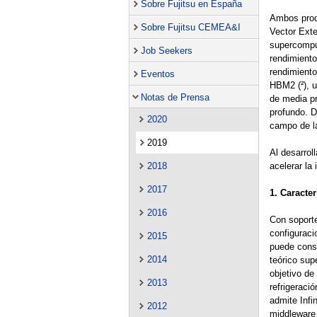
Sobre Fujitsu en España
Ambos prod
Sobre Fujitsu CEMEA&I
Vector Exte
supercompu
Job Seekers
rendimiento
rendimiento
Eventos
HBM2 (²), u
Notas de Prensa
de media pr
profundo. 
2020
campo de l
2019
Al desarrol
2018
acelerar la
2017
1. Caracte
2016
Con soport
configurac
2015
puede const
2014
teórico sup
objetivo de
2013
refrigeraci
admite Infi
2012
middleware 