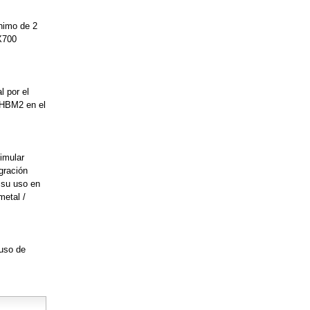
nimo de 2
X700
 por el
 HBM2 en el
imular
gración
 su uso en
metal /
 uso de