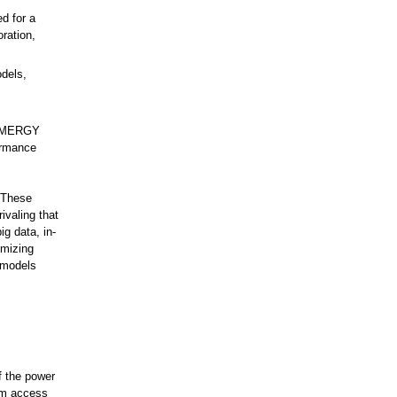
d for a
oration,
dels,
RIMERGY
ormance
 These
ivaling that
g data, in-
imizing
 models
 the power
dom access