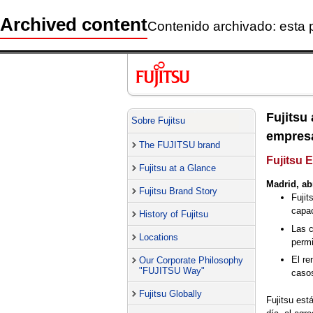
Archived content
Contenido archivado: esta 
Fujitsu
Sobre Fujitsu
empresa
The FUJITSU brand
Fujitsu 
Fujitsu at a Glance
Madrid, abr
Fujitsu Brand Story
Fujit
capa
History of Fujitsu
Las c
Locations
permi
El re
Our Corporate Philosophy
"FUJITSU Way"
caso
Fujitsu Globally
Fujitsu est