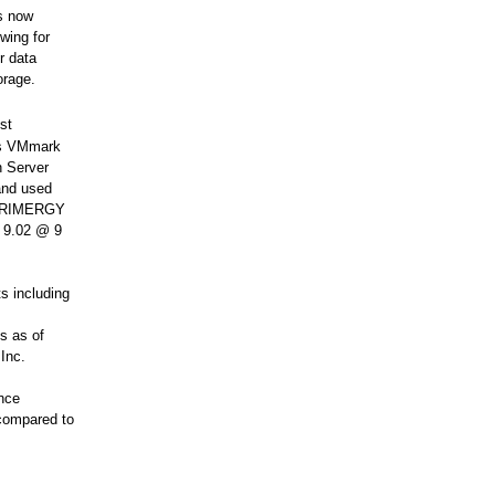
s now
wing for
r data
orage.
st
e’s VMmark
 Server
and used
e PRIMERGY
f 9.02 @ 9
s including
s as of
Inc.
nce
compared to