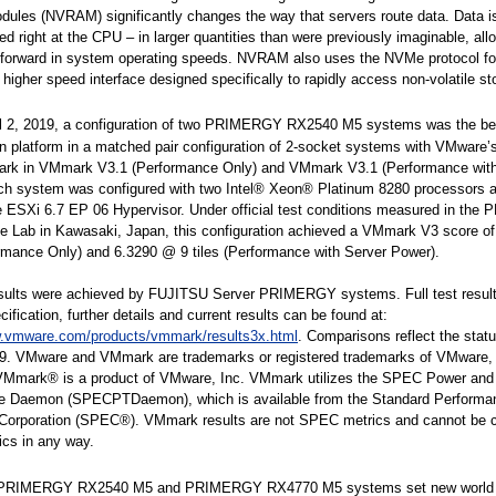
ules (NVRAM) significantly changes the way that servers route data. Data i
ed right at the CPU – in larger quantities than were previously imaginable, allo
 forward in system operating speeds. NVRAM also uses the NVMe protocol fo
a higher speed interface designed specifically to rapidly access non-volatile st
il 2, 2019, a configuration of two PRIMERGY RX2540 M5 systems was the be
ion platform in a matched pair configuration of 2-socket systems with VMwar
rk in VMmark V3.1 (Performance Only) and VMmark V3.1 (Performance with
ch system was configured with two Intel® Xeon® Platinum 8280 processors 
 ESXi 6.7 EP 06 Hypervisor. Under official test conditions measured in th
e Lab in Kawasaki, Japan, this configuration achieved a VMmark V3 score o
ormance Only) and 6.3290 @ 9 tiles (Performance with Server Power).
ults were achieved by FUJITSU Server PRIMERGY systems. Full test result
ification, further details and current results can be found at:
w.vmware.com/products/vmmark/results3x.html
. Comparisons reflect the statu
019. VMware and VMmark are trademarks or registered trademarks of VMware, 
mark® is a product of VMware, Inc. VMmark utilizes the SPEC Power and
e Daemon (SPECPTDaemon), which is available from the Standard Performa
 Corporation (SPEC®). VMmark results are not SPEC metrics and cannot be 
cs in any way.
PRIMERGY RX2540 M5 and PRIMERGY RX4770 M5 systems set new world