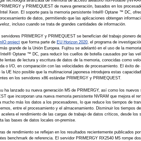
egar tecnología avanzada de memoria de acceso aleatorio non-volatile (NVRA
 PRIMERGY y PRIMEQUEST de nueva generación, basados ​​en los procesad
Intel Xeon. El soporte para la memoria persistente Intel® Optane ™ DC, ofre
procesamiento de datos, permitiendo que las aplicaciones obtengan informac
eloz, incluso cuando se trata de grandes cantidades de información.
 servidores PRIMERGY y PRIMEQUEST se benefician del trabajo pionero de 
IO project
que forma parte de
EU Horizon 2020
, el programa de investigació
más grande de la Unión Europea. Fujitsu se adelantó en el uso de la memori
 Intel® Optane ™ DC, para reducir los cuellos de botella causados ​​por las ve
te lentas de lectura y escritura de datos de la memoria, conocidas como vel
ida o I/O, en comparación con las velocidades de procesamiento. El éxito de
 la UE hizo posible que la multinacional japonesa introdujera estas capacida
entes en los servidores x86 estándar PRIMERGY y PRIMEQUEST.
tsu ha lanzado su nueva generación M5 de PRIMERGY, así como los nuevos 
 que incorporan una nueva memoria persistente NVRAM que mejora el ren
 mucho más los datos a los procesadores, lo que reduce los tiempos de tran
ternos, entre el procesamiento y el almacenamiento. Disminuir los tiempos de
 acelera el rendimiento de las cargas de trabajo de datos críticos, desde los 
ta las bases de datos locales on-premise.
as de rendimiento se reflejan en los resultados recientemente publicados por
ntes benchmark de referencia. El servidor PRIMERGY RX2540 M5 rompe dos