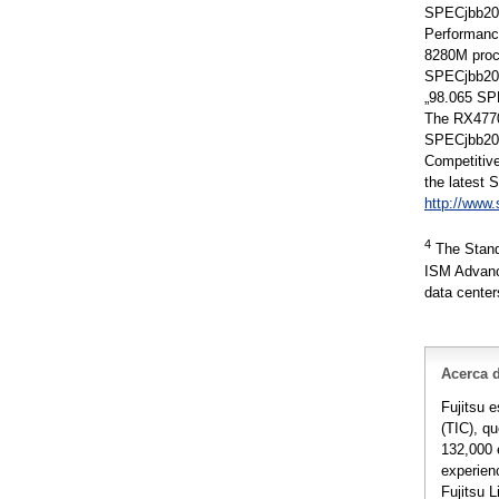
SPECjbb201
Performanc
8280M proc
SPECjbb201
„98.065 SP
The RX4770
SPECjbb201
Competitive
the latest 
http://www.
4
The Standa
ISM Advanc
data center
Acerca d
Fujitsu 
(TIC), q
132,000 
experienc
Fujitsu 