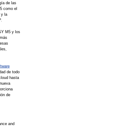
gía de las
M5 como el
y la
³.
GY M5 y los
 más
resas
les,
ftware
idad de todo
cloud hasta
 nueva
porciona
ión de
ance and