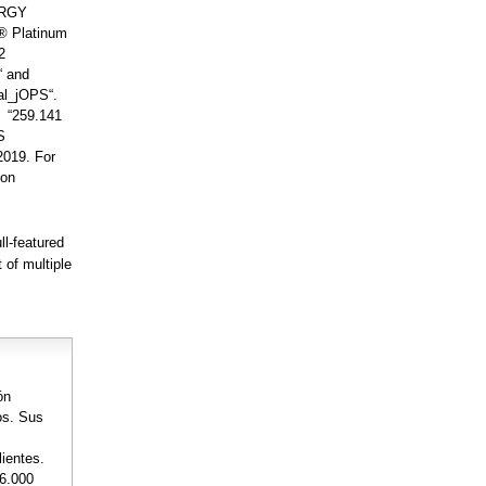
ERGY
® Platinum
2
“ and
al_jOPS“.
: “259.141
S
2019. For
 on
ll-featured
of multiple
ón
os. Sus
lientes.
36.000