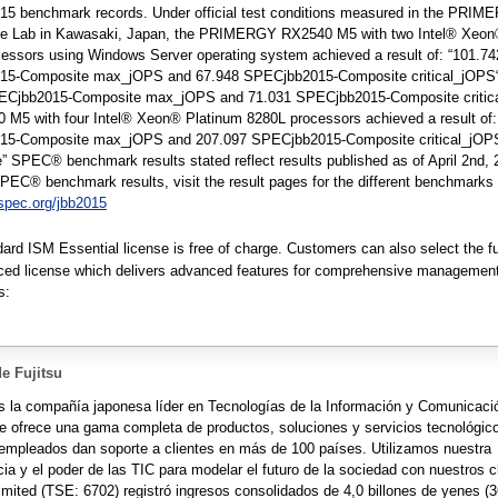
5 benchmark records. Under official test conditions measured in the PRIM
e Lab in Kawasaki, Japan, the PRIMERGY RX2540 M5 with two Intel® Xeon
essors using Windows Server operating system achieved a result of: “101.74
5-Composite max_jOPS and 67.948 SPECjbb2015-Composite critical_jOPS
ECjbb2015-Composite max_jOPS and 71.031 SPECjbb2015-Composite critic
 M5 with four Intel® Xeon® Platinum 8280L processors achieved a result of
5-Composite max_jOPS and 207.097 SPECjbb2015-Composite critical_jOP
” SPEC® benchmark results stated reflect results published as of April 2nd, 
SPEC® benchmark results, visit the result pages for the different benchmarks
spec.org/jbb2015
rd ISM Essential license is free of charge. Customers can also select the fu
ed license which delivers advanced features for comprehensive management 
s:
e Fujitsu
es la compañía japonesa líder en Tecnologías de la Información y Comunicaci
ue ofrece una gama completa de productos, soluciones y servicios tecnológic
empleados dan soporte a clientes en más de 100 países. Utilizamos nuestra
ia y el poder de las TIC para modelar el futuro de la sociedad con nuestros c
Limited (TSE: 6702) registró ingresos consolidados de 4,0 billones de yenes (