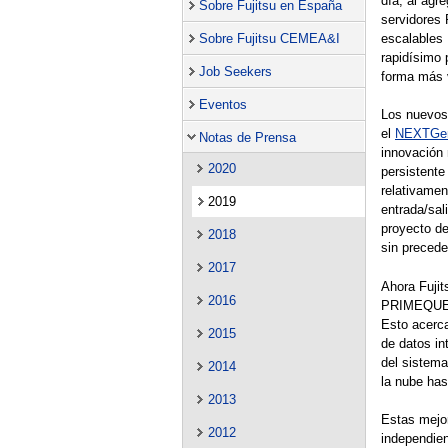
día, al agr
Sobre Fujitsu en España
servidores
escalables 
Sobre Fujitsu CEMEA&I
rapidísimo 
Job Seekers
forma más v
Eventos
Los nuevos
el
NEXTGen
Notas de Prensa
innovación 
2020
persistente
relativamen
2019
entrada/sal
proyecto de
2018
sin preced
2017
Ahora Fuji
2016
PRIMEQUEST
Esto acerca
2015
de datos in
del sistema
2014
la nube has
2013
Estas mejor
2012
independie