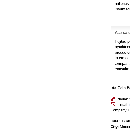
millones
informac
Acerca 
Fujitsu p
ayudándo
producto
la era de
compañía
consult
Iria Gala B
Phone: 9
E-mail:
Company:Fu
Date:
03 abr
City:
Madri