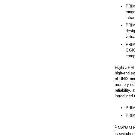
PRIM
range
infra
PRIM
desig
virtu
PRIM
CX40
compu
Fujitsu PR
high-end sy
of UNIX and
memory sol
reliability
introduced 
PRIM
PRIM
1
NVRAM is 
is switched