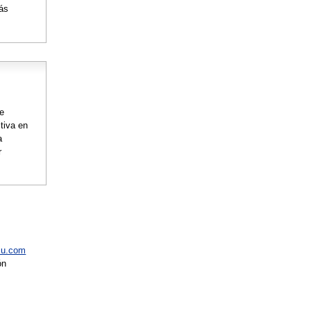
más
de
tiva en
a
r
tsu.com
ón