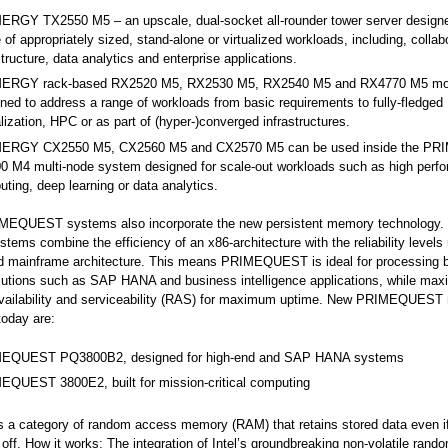
ERGY TX2550 M5 – an upscale, dual-socket all-rounder tower server designe
 of appropriately sized, stand-alone or virtualized workloads, including, collab
structure, data analytics and enterprise applications.
ERGY rack-based RX2520 M5, RX2530 M5, RX2540 M5 and RX4770 M5 mo
ned to address a range of workloads from basic requirements to fully-fledged
alization, HPC or as part of (hyper-)converged infrastructures.
ERGY CX2550 M5, CX2560 M5 and CX2570 M5 can be used inside the P
0 M4 multi-node system designed for scale-out workloads such as high perf
ting, deep learning or data analytics.
IMEQUEST systems also incorporate the new persistent memory technology.
stems combine the efficiency of an x86-architecture with the reliability levels r
 mainframe architecture. This means PRIMEQUEST is ideal for processing bi
utions such as SAP HANA and business intelligence applications, while max
, availability and serviceability (RAS) for maximum uptime. New PRIMEQUEST
today are:
EQUEST PQ3800B2, designed for high-end and SAP HANA systems
EQUEST 3800E2, built for mission-critical computing
a category of random access memory (RAM) that retains stored data even if
 off. How it works: The integration of Intel’s groundbreaking non-volatile ran