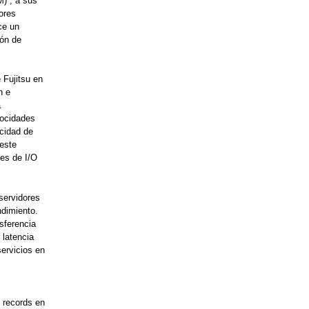
M)¹, a sus
ores
ce un
ión de
Fujitsu en
n e
a
locidades
ocidad de
 este
des de I/O
servidores
dimiento.
sferencia
 latencia
servicios en
 records en