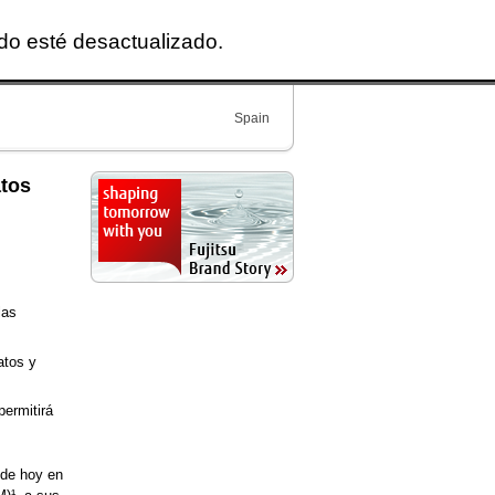
ido esté desactualizado.
Spain
atos
las
atos y
permitirá
 de hoy en