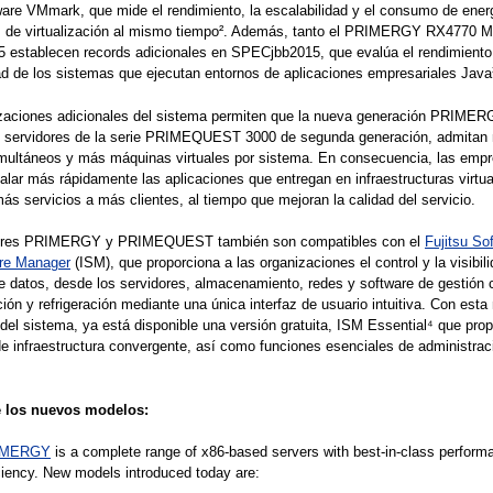
are VMmark, que mide el rendimiento, la escalabilidad y el consumo de ener
s de virtualización al mismo tiempo². Además, tanto el PRIMERGY RX4770 
establecen records adicionales en SPECjbb2015, que evalúa el rendimiento 
ad de los sistemas que ejecutan entornos de aplicaciones empresariales Java
izaciones adicionales del sistema permiten que la nueva generación PRIMER
 servidores de la serie PRIMEQUEST 3000 de segunda generación, admitan
imultáneos y más máquinas virtuales por sistema. En consecuencia, las emp
lar más rápidamente las aplicaciones que entregan en infraestructuras virtua
ás servicios a más clientes, al tiempo que mejoran la calidad del servicio.
dores PRIMERGY y PRIMEQUEST también son compatibles con el
Fujitsu So
ure Manager
(ISM), que proporciona a las organizaciones el control y la visibil
e datos, desde los servidores, almacenamiento, redes y software de gestión 
ción y refrigeración mediante una única interfaz de usuario intuitiva. Con esta
del sistema, ya está disponible una versión gratuita, ISM Essential⁴ que pro
e infraestructura convergente, así como funciones esenciales de administrac
e los nuevos modelos:
IMERGY
is a complete range of x86-based servers with best-in-class perform
ciency. New models introduced today are: