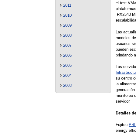
el test VMw
2011
plataforma
RX2540 M5 
2010
escalabilid
2009
Las actual
2008
modelos de
usuarios s
2007
pueden esca
brindando m
2006
2005
Los servi
Infrastruct
2004
su centro d
la alimenta
2003
generación 
monitoreo d
servidor.
Detalles d
Fujitsu
PR
energy effi