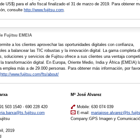
 de US$) para el año fiscal finalizado el 31 de marzo de 2019. Para obtener 
ión, consulte
http://www.fujitsu.com
.
de Fujitsu EMEIA
ermite a los clientes aprovechar las oportunidades digitales con confianza,
les a balancear las TIC robustas y la innovación digital. La gama completa 
s, soluciones y servicios de Fujitsu ofrece a sus clientes una ventaja competi
 la transformación digital. En Europa, Oriente Medio, India y África (EMEIA) l
 emplea más a de 29.000 personas. Para obtener más información, por favo
e
http://www.fujitsu.com/fts/about/
arxa
Mª José Alvarez
1 503 1540 - 690 228 420
Mobile: 630 074 039
iria.barxa@ts.fujitsu.com
E-mail:
mariajose.alvarez@ts.fuji
jitsu
Company:GPS Imagen y Comunicaci
il, 2019
d