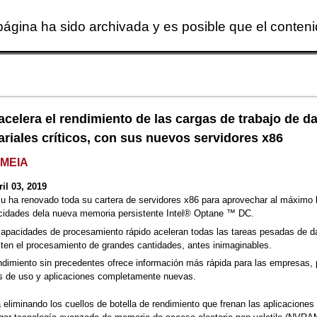
página ha sido archivada y es posible que el conten
Skip to main content
 acelera el rendimiento de las cargas de trabajo de d
riales críticos, con sus nuevos servidores x86
EMEIA
il 03, 2019
su ha renovado toda su cartera de servidores x86 para aprovechar al máximo 
cidades dela nueva memoria persistente Intel® Optane ™ DC.
apacidades de procesamiento rápido aceleran todas las tareas pesadas de d
ten el procesamiento de grandes cantidades, antes inimaginables.
ndimiento sin precedentes ofrece información más rápida para las empresas, 
s de uso y aplicaciones completamente nuevas.
á eliminando los cuellos de botella de rendimiento que frenan las aplicaciones