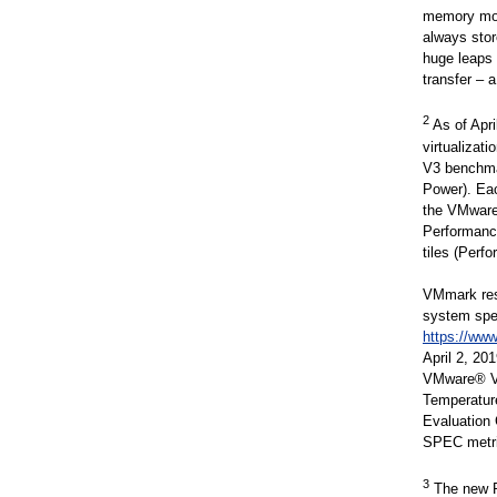
memory mod
always stor
huge leaps
transfer – 
2
As of Apr
virtualizat
V3 benchma
Power). Ea
the VMware
Performanc
tiles (Perf
VMmark res
system spec
https://ww
April 2, 2
VMware® VM
Temperatur
Evaluation
SPEC metri
3
The new 