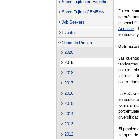
Sobre Fujitsu en España
Fujitsu anu
Sobre Fujitsu CEMEA&I
de préstamo
Job Seekers
principal G
Annealer
. 
Eventos
vehículos y
Notas de Prensa
Optimizaci
2020
Las cuentas
2019
fabricantes
por ejemplo
2018
factores. D
posibilidad
2017
2016
La PoC se c
vehículos p
2015
forma simul
porcentuale
2014
diversificac
2013
El problema
2012
tiempos de 