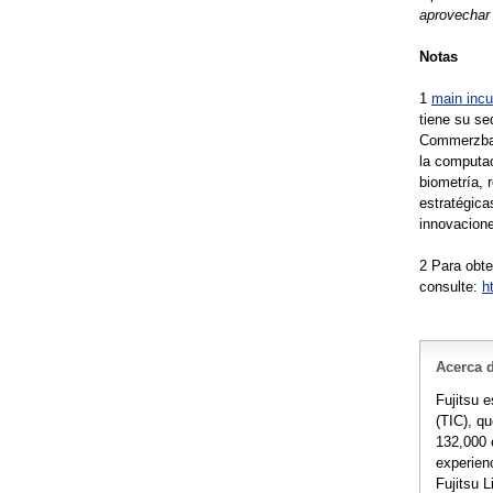
aprovechar
Notas
1
main inc
tiene su se
Commerzban
la computac
biometría, 
estratégica
innovacion
2 Para obte
consulte:
h
Acerca d
Fujitsu 
(TIC), q
132,000 
experienc
Fujitsu 