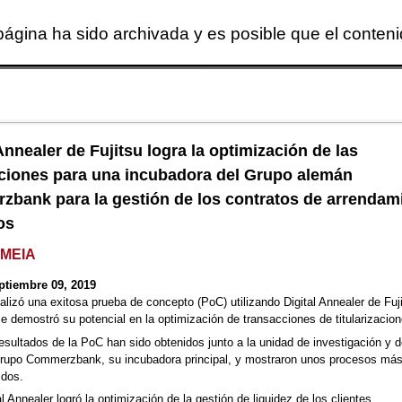
página ha sido archivada y es posible que el conten
Skip to main content
Annealer de Fujitsu logra la optimización de las
ciones para una incubadora del Grupo alemán
bank para la gestión de los contratos de arrendam
os
EMEIA
ptiembre 09, 2019
alizó una exitosa prueba de concepto (PoC) utilizando Digital Annealer de Fuji
e demostró su potencial en la optimización de transacciones de titularizacion
esultados de la PoC han sido obtenidos junto a la unidad de investigación y d
Grupo Commerzbank, su incubadora principal, y mostraron unos procesos más
idos.
al Annealer logró la optimización de la gestión de liquidez de los clientes.