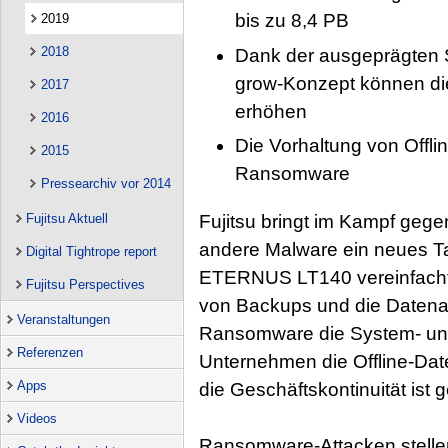
bis zu 8,4 PB
2019
2018
Dank der ausgeprägten S
grow-Konzept können die
2017
erhöhen
2016
Die Vorhaltung von Offli
2015
Ransomware
Pressearchiv vor 2014
Fujitsu bringt im Kampf ge
Fujitsu Aktuell
andere Malware ein neues Ta
Digital Tightrope report
ETERNUS LT140 vereinfacht
Fujitsu Perspectives
von Backups und die Datena
Veranstaltungen
Ransomware die System- und
Referenzen
Unternehmen die Offline-Dat
Apps
die Geschäftskontinuität ist 
Videos
Ransomware-Attacken stelle