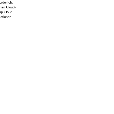
rderlich.
lten Cloud-
nap Cloud
ationen.