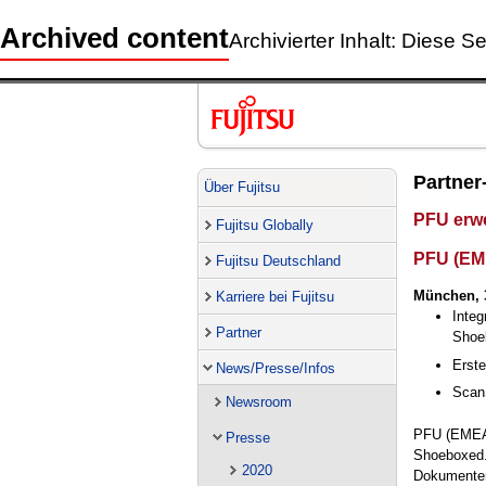
Archived content
Archivierter Inhalt: Diese Se
Partner
Über Fujitsu
PFU erwe
Fujitsu Globally
PFU (EM
Fujitsu Deutschland
München, 
Karriere bei Fujitsu
Inte
Partner
Shoe
Erst
News/Presse/Infos
ScanS
Newsroom
PFU (EMEA)
Presse
Shoeboxed.
2020
Dokumenten