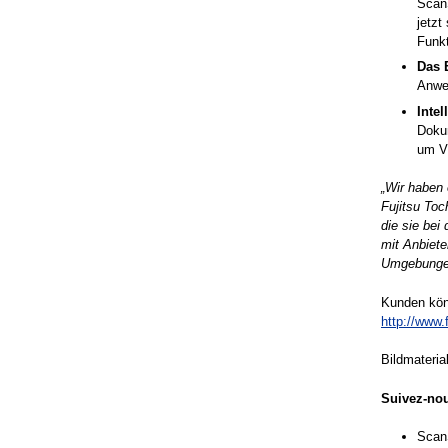
Scan
jetzt
Funkt
Das 
Anwen
Inte
Dokum
um Vi
„Wir haben 
Fujitsu Toc
die sie bei
mit Anbiet
Umgebungen 
Kunden kön
http://www.
Bildmateria
Suivez-no
Scan