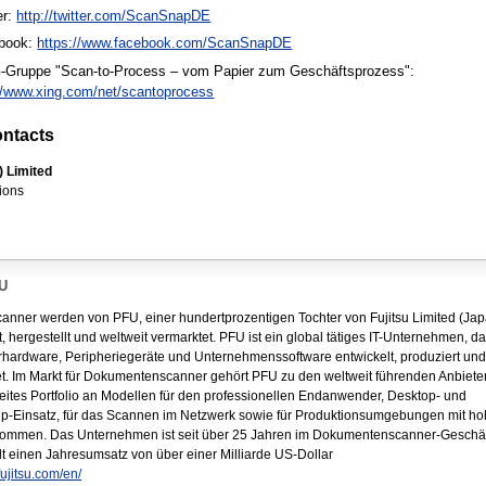
er:
http://twitter.com/ScanSnapDE
book:
https://www.facebook.com/ScanSnapDE
-Gruppe "Scan-to-Process – vom Papier zum Geschäftsprozess":
://www.xing.com/net/scantoprocess
ntacts
 Limited
ions
U
canner werden von PFU, einer hundertprozentigen Tochter von Fujitsu Limited (Jap
t, hergestellt und weltweit vermarktet. PFU ist ein global tätiges IT-Unternehmen, d
hardware, Peripheriegeräte und Unternehmenssoftware entwickelt, produziert und
t. Im Markt für Dokumentenscanner gehört PFU zu den weltweit führenden Anbiete
reites Portfolio an Modellen für den professionellen Endanwender, Desktop- und
p-Einsatz, für das Scannen im Netzwerk sowie für Produktionsumgebungen mit h
ommen. Das Unternehmen ist seit über 25 Jahren im Dokumentenscanner-Geschäft
lt einen Jahresumsatz von über einer Milliarde US-Dollar
ujitsu.com/en/