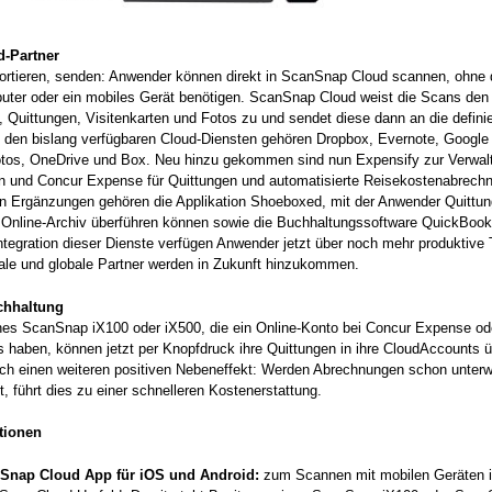
d-Partner
ortieren, senden: Anwender können direkt in ScanSnap Cloud scannen, ohne 
uter oder ein mobiles Gerät benötigen. ScanSnap Cloud weist die Scans den
Quittungen, Visitenkarten und Fotos zu und sendet diese dann an die definie
 den bislang verfügbaren Cloud-Diensten gehören Dropbox, Evernote, Google 
tos, OneDrive und Box. Neu hinzu gekommen sind nun Expensify zur Verwal
n und Concur Expense für Quittungen und automatisierte Reisekostenabrech
n Ergänzungen gehören die Applikation Shoeboxed, mit der Anwender Quittun
 Online-Archiv überführen können sowie die Buchhaltungssoftware QuickBook
ntegration dieser Dienste verfügen Anwender jetzt über noch mehr produktive 
ale und globale Partner werden in Zukunft hinzukommen.
chhaltung
ines ScanSnap iX100 oder iX500, die ein Online-Konto bei Concur Expense od
haben, können jetzt per Knopfdruck ihre Quittungen in ihre CloudAccounts ü
och einen weiteren positiven Nebeneffekt: Werden Abrechnungen schon unter
lt, führt dies zu einer schnelleren Kostenerstattung.
tionen
Snap Cloud App für iOS und Android:
zum Scannen mit mobilen Geräten 