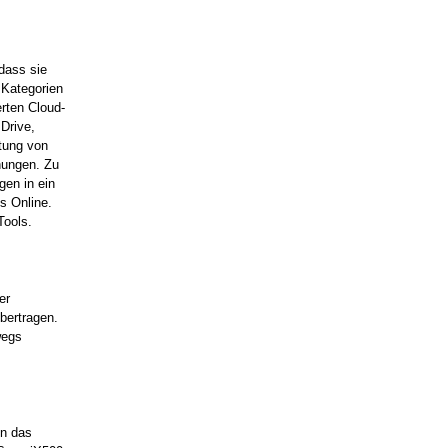
dass sie
 Kategorien
rten Cloud-
Drive,
tung von
nungen. Zu
gen in ein
s Online.
Tools.
er
bertragen.
wegs
in das