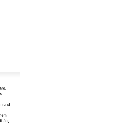
an),
as
rn und
ohem
 tätig