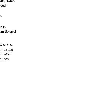
Snap iX500
loud-
en
n in
zum Beispiel
sident der
zu bieten,
schaften
anSnap-