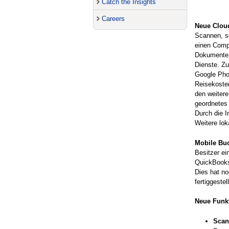
Catch the Insights
Careers
Neue Clou
Scannen, s
einen Comp
Dokumente, 
Dienste. Zu
Google Pho
Reisekoste
den weitere
geordnetes
Durch die I
Weitere lok
Mobile Bu
Besitzer e
QuickBooks 
Dies hat n
fertiggestel
Neue Funk
Scan