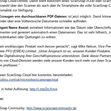
Snap Cloud-Umfeld. Damit steht Besitzern eines ScanSnap iX100 oder Scan
 sowohl über den Scanner als auch über ihr Smartphone die volle ScanSnap C
ionalität zur Verfügung.
Erzeugen von durchsuchbaren PDF-Dateien:
ist jetzt möglich. Damit könn
der über eine Volltextsuche Dokumente schneller auffinden.
lligent Name Assist:
extrahiert Informationen wie das Datum oder Überschrifte
enten und generiert automatisch einen Dateinamen. Das ist sehr hilfreich, 
sitenkarten oder Quittungen zu ordnen.
ein erstklassiges Produkt noch besser gemacht“, sagt Mike Nelson, Vice Pre
hter PFU (EMEA) Limited. „Unser Anspruch ist es, unseren Kunden Produkte 
 der Digitalisierung ihrer Geschäftsprozesse unterstützen. Dank dieser Partner
ern von Cloud-Diensten werden viele unserer Kunden noch mehr von ihren Sc
profitieren.“
nen ScanSnap Cloud hier kostenlos herunterladen:
fujitsu.com/uk/microsites/scansnapcloud
l in hoher Auflösung:
http://j.mp/2rcXnye
us:
Snap Community:
http://www.scansnapcommunity.de