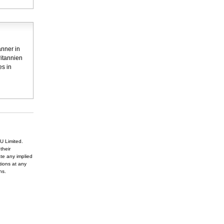
anner in
itannien
es in
U Limited.
their
te any implied
tions at any
ons.