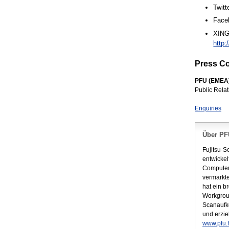
Twitt
Face
XING
http
Press Co
PFU (EMEA)
Public Relat
Enquiries
Über PF
Fujitsu-S
entwickel
Computer
vermarkte
hat ein b
Workgrou
Scanaufk
und erzie
www.pfu.f