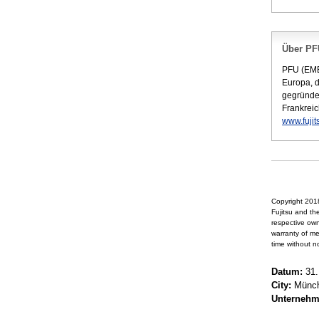
Über PF
PFU (EMEA
Europa, 
gegründet
Frankrei
www.fujit
Copyright 2018
Fujitsu and the
respective own
warranty of me
time without n
Datum:
31.
City:
Münc
Unterneh