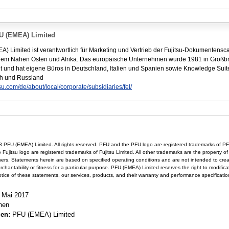
U (EMEA) Limited
) Limited ist verantwortlich für Marketing und Vertrieb der Fujitsu-Dokumentensc
dem Nahen Osten und Afrika. Das europäische Unternehmen wurde 1981 in Großbr
 und hat eigene Büros in Deutschland, Italien und Spanien sowie Knowledge Suit
ch und Russland
su.com/de/about/local/corporate/subsidiaries/fel/
 PFU (EMEA) Limited. All rights reserved. PFU and the PFU logo are registered trademarks of PF
 Fujitsu logo are registered trademarks of Fujitsu Limited. All other trademarks are the property of 
ers. Statements herein are based on specified operating conditions and are not intended to crea
rchantability or fitness for a particular purpose. PFU (EMEA) Limited reserves the right to modifica
otice of these statements, our services, products, and their warranty and performance specificati
 Mai 2017
hen
men:
PFU (EMEA) Limited