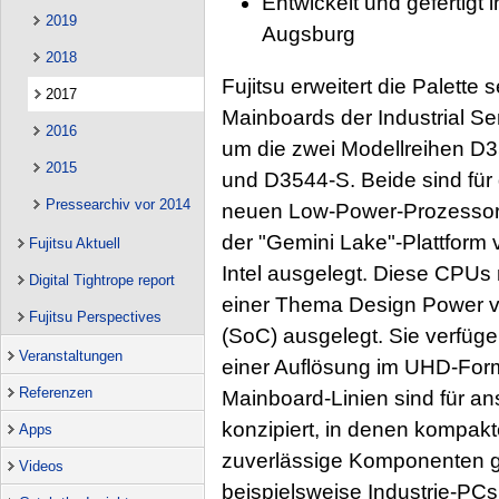
Entwickelt und gefertigt
2019
Augsburg
2018
Fujitsu erweitert die Palette s
2017
Mainboards der Industrial Se
2016
um die zwei Modellreihen D
2015
und D3544-S. Beide sind für 
Pressearchiv vor 2014
neuen Low-Power-Prozesso
der "Gemini Lake"-Plattform 
Fujitsu Aktuell
Intel ausgelegt. Diese CPUs 
Digital Tightrope report
einer Thema Design Power v
Fujitsu Perspectives
(SoC) ausgelegt. Sie verfügen
Veranstaltungen
einer Auflösung im UHD-Forma
Referenzen
Mainboard-Linien sind für 
konzipiert, in denen kompakt
Apps
zuverlässige Komponenten ge
Videos
beispielsweise Industrie-PC