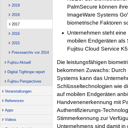
2019
PalmSecure können ihre 
ImageWare Systems GoVe
2018
biometrische Faktoren sc
2017
Unternehmen steht eine b
2016
mobilen Endgeräten als 
2015
Fujitsu Cloud Service K5
Pressearchiv vor 2014
Die leistungsfähigen biometr
Fujitsu Aktuell
bekommen Zuwachs: Durch e
Digital Tightrope report
Systems kann das Unternehme
Fujitsu Perspectives
Schlüsseltechnologien wie di
Veranstaltungen
auf mobilen Endgeräten anbie
Referenzen
Handvenenerkennung mit Pa
Authentifizierungs-Technolog
Apps
Stimmerkennung zur Verfügu
Videos
Unternehmens sind damit in 