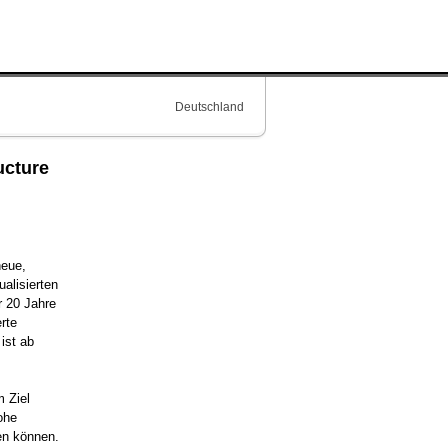
Deutschland
ucture
neue,
alisierten
r 20 Jahre
rte
ist ab
 Ziel
ohe
ren können.