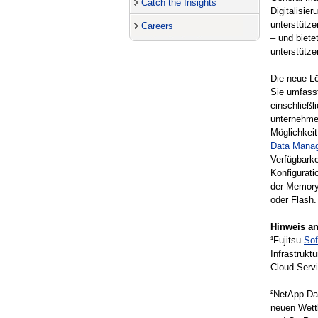
Catch the Insights
Digitalisie
unterstütz
Careers
– und biete
unterstütze
Die neue Lö
Sie umfass
einschließl
unternehme
Möglichkei
Data Mana
Verfügbarke
Konfigurati
der Memory
oder Flash.
Hinweis an
¹Fujitsu
Sof
Infrastrukt
Cloud-Servi
²NetApp Dat
neuen Wettb