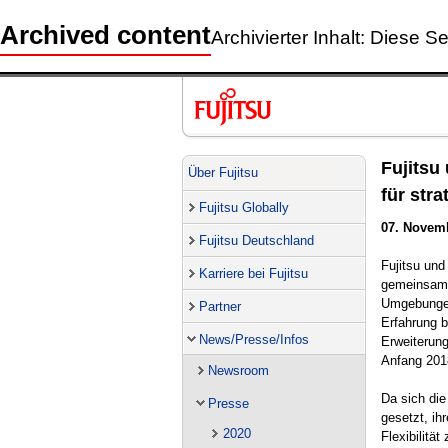
Archived content
Archivierter Inhalt: Diese Se
Fujitsu
Über Fujitsu
für str
Fujitsu Globally
07. Novem
Fujitsu Deutschland
Fujitsu un
Karriere bei Fujitsu
gemeinsam e
Umgebungen 
Partner
Erfahrung b
News/Presse/Infos
Erweiterun
Anfang 2018
Newsroom
Da sich die
Presse
gesetzt, ih
2020
Flexibilitä