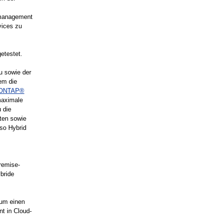
nmanagement
vices zu
getestet.
u sowie der
em die
 ONTAP®
maximale
 die
oten sowie
so Hybrid
remise-
ybride
 um einen
t in Cloud-