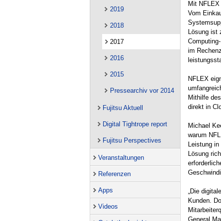
Mit NFLEX p
2019
Vom Einkau
Systemsuppo
2018
Lösung ist 
Computing-
2017
im Rechenze
2016
leistungsst
2015
NFLEX eigne
umfangreich
Pressearchiv vor 2014
Mithilfe de
direkt in C
Fujitsu Aktuell
Digital Tightrope report
Michael Ke
warum NFLEX
Fujitsu Perspectives
Leistung in
Lösung rich
Veranstaltungen
erforderlic
Geschwindig
Referenzen
Apps
„Die digita
Kunden. Do
Videos
Mitarbeiter
General Ma