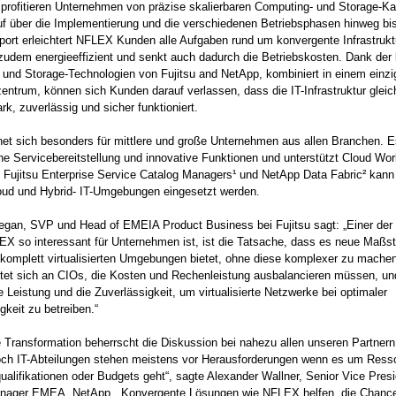
rofitieren Unternehmen von präzise skalierbaren Computing- und Storage-Ka
f über die Implementierung und die verschiedenen Betriebsphasen hinweg bi
rt erleichtert NFLEX Kunden alle Aufgaben rund um konvergente Infrastrukt
zudem energieeffizient und senkt auch dadurch die Betriebskosten. Dank der
 und Storage-Technologien von Fujitsu and NetApp, kombiniert in einem einz
ntrum, können sich Kunden darauf verlassen, dass die IT-Infrastruktur gle
ark, zuverlässig und sicher funktioniert.
t sich besonders für mittlere und große Unternehmen aus allen Branchen. Es
e Servicebereitstellung und innovative Funktionen und unterstützt Cloud Wor
s Fujitsu Enterprise Service Catalog Managers¹ und NetApp Data Fabric² ka
loud und Hybrid- IT-Umgebungen eingesetzt werden.
egan, SVP und Head of EMEIA Product Business bei Fujitsu sagt: „Einer der
 so interessant für Unternehmen ist, ist die Tatsache, dass es neue Maßst
 komplett virtualisierten Umgebungen bietet, ohne diese komplexer zu mache
tet sich an CIOs, die Kosten und Rechenleistung ausbalancieren müssen, und
he Leistung und die Zuverlässigkeit, um virtualisierte Netzwerke bei optimaler
keit zu betreiben.“
le Transformation beherrscht die Diskussion bei nahezu allen unseren Partner
ch IT-Abteilungen stehen meistens vor Herausforderungen wenn es um Ress
qualifikationen oder Budgets geht“, sagte Alexander Wallner, Senior Vice Pres
nager EMEA, NetApp. „Konvergente Lösungen wie NFLEX helfen, die Chance