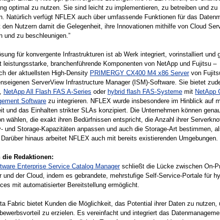
rung optimal zu nutzen. Sie sind leicht zu implementieren, zu betreiben und zu
en. Natürlich verfügt NFLEX auch über umfassende Funktionen für das Date
t den Nutzern damit die Gelegenheit, ihre Innovationen mithilfe von Cloud Ser
n und zu beschleunigen.”
sung für konvergente Infrastrukturen ist ab Werk integriert, vorinstalliert und 
t leistungsstarke, branchenführende Komponenten von NetApp und Fujitsu –
ich der aktuellsten High-Density
PRIMERGY CX400 M4 x86 Server
von Fujits
nseigenen ServerView Infrastructure Manager (ISM)-Software. Sie bietet zud
t,
NetApp All Flash FAS A-Series
oder
hybrid flash FAS-Systeme
mit
NetApp
gement Software
zu integrieren. NFLEX wurde insbesondere im Hinblick auf 
it und das Einhalten strikter SLAs konzipiert. Die Unternehmen können genau
on wählen, die exakt ihren Bedürfnissen entspricht, die Anzahl ihrer Serverkn
- und Storage-Kapazitäten anpassen und auch die Storage-Art bestimmen, al
 Darüber hinaus arbeitet NFLEX auch mit bereits existierenden Umgebungen.
 die Redaktionen:
tware Enterprise Service Catalog Manager
schließt die Lücke zwischen On-P
ur und der Cloud, indem es gebrandete, mehrstufige Self-Service-Portale für h
ces mit automatisierter Bereitstellung ermöglicht.
a Fabric bietet Kunden die Möglichkeit, das Potential ihrer Daten zu nutzen,
ewerbsvorteil zu erzielen. Es vereinfacht und integriert das Datenmanagemen