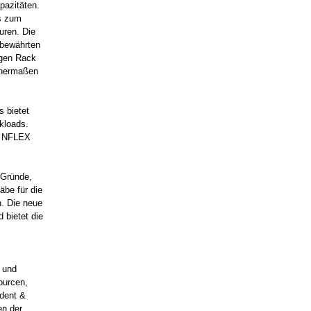
pazitäten.
s zum
uren. Die
 bewährten
igen Rack
ichermaßen
 bietet
kloads.
nn NFLEX
 Gründe,
äbe für die
n. Die neue
 bietet die
n und
ourcen,
ident &
n der