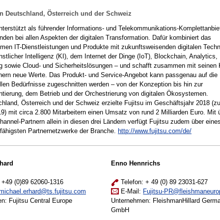
in Deutschland, Österreich und der Schweiz
unterstützt als führender Informations- und Telekommunikations-Komplettanbie
nden bei allen Aspekten der digitalen Transformation. Dafür kombiniert das
men IT-Dienstleistungen und Produkte mit zukunftsweisenden digitalen Techn
stlicher Intelligenz (KI), dem Internet der Dinge (IoT), Blockchain, Analytics, 
g sowie Cloud- und Sicherheitslösungen – und schafft zusammen mit seinen
nern neue Werte. Das Produkt- und Service-Angebot kann passgenau auf die
ellen Bedürfnisse zugeschnitten werden – von der Konzeption bis hin zur
tierung, dem Betrieb und der Orchestrierung von digitalen Ökosystemen.
chland, Österreich und der Schweiz erzielte Fujitsu im Geschäftsjahr 2018 (z
9) mit circa 2.800 Mitarbeitern einen Umsatz von rund 2 Milliarden Euro. Mit 
hannel-Partnern allein in diesen drei Ländern verfügt Fujitsu zudem über eine
sfähigsten Partnernetzwerke der Branche.
http://www.fujitsu.com/de/
rhard
Enno Hennrichs
 +49 (0)89 62060-1316
Telefon: + 49 (0) 89 23031-627
michael.erhard@ts.fujitsu.com
E-Mail:
Fujitsu-PR@fleishmaneur
n: Fujitsu Central Europe
Unternehmen: FleishmanHillard Germ
GmbH