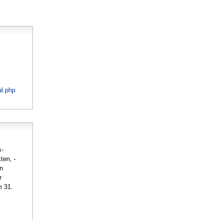
al.php
s-
ten, -
en
r
m 31.