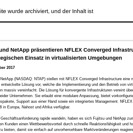
ite wurde archiviert, und der Inhalt ist
Skip to main content
 und NetApp präsentieren NFLEX Converged Infrastr
ategischen Einsatz in virtualisierten Umgebungen
ber 2017
d NetApp (NASDAQ: NTAP) stellen mit NFLEX Converged Infrastructure eine 
ntwickelte Lösung vor, welche die Implementierung und den Betrieb von virtu
massiv vereinfacht. Die Lösung für konvergente Infrastrukturen vereint übe
eider Unternehmen. Sie erlaubt eine modulare Anpassung, bietet vorkonfigurie
gspakete, Support aus einer Hand sowie ein integriertes Management. NFLEX 
 in Europa, Nahost und Afrika verfügbar.
 Geschäftsanforderung rapide wandeln, haben es sich Fujitsu und NetApp zum
ren Kunden einen Wettbewerbsvorteil durch schnelle Reaktionsfähigkeit und h
t zu bieten, damit sie einfach auf unvorhersehbare Marktveränderungen reagie