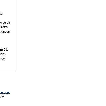
ter
ologien
Digital
 Kunden
um 31.
über
s der
ope.com
any