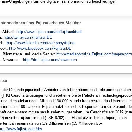
mise-Umgebungen, um die digitale Transformation zu beschleunigen.
Informationen über Fujitsu erhalten Sie über
u Aktuell:
http://www.fujitsu.com/de/fujitsuaktuell
er:
http://twitter.com/Fujitsu_DE
dIn:
http://www.linkedin.com/company/fujitsu
book:
http://www.facebook.com/Fujitsu.DE
su Bildmaterial und Media Server:
http://mediaportal.ts.Fujitsu.com/pages/port
su-Newsroom:
http://de.Fujitsu.com/newsroom
itsu
ist der führende japanische Anbieter von Informations- und Telekommunikation
n (ITK) Geschäftslösungen und bietet eine breite Palette an Technologieproduk
 und -dienstleistungen. Mit rund 130.000 Mitarbeitern betreut das Unternehm
n mehr als 100 Ländern. Fujitsu nutzt seine ITK-Expertise, um die Zukunft de
haft gemeinsam mit seinen Kunden zu gestalten. Im Geschäftsjahr 2019 (zu
0) erzielte Fujitsu Limited (TSE:6702) mit Hauptsitz in Tokio, Japan, einen
ierten Jahresumsatz von 3.9 Billionen Yen (35 Milliarden US-
ttp://www.fujitsu.com/de/