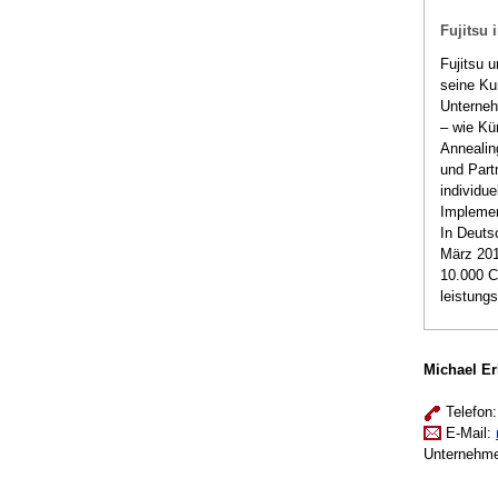
Fujitsu 
Fujitsu 
seine Ku
Unterneh
– wie Kün
Annealin
und Part
individu
Implemen
In Deuts
März 201
10.000 C
leistung
Michael E
Telefon:
E-Mail:
Unternehme