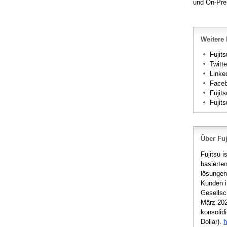
und On-Pre
Weitere 
Fujits
Twitt
Linke
Face
Fujit
Fujit
Über Fuj
Fujitsu 
basierte
lösungen
Kunden i
Gesellsc
März 202
konsolid
Dollar).
h