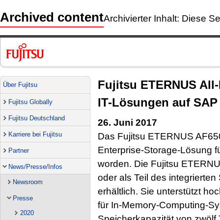
Archived content
Archivierter Inhalt: Diese Se
Fujitsu ETERNUS All-
Über Fujitsu
IT-Lösungen auf SAP 
Fujitsu Globally
Fujitsu Deutschland
26. Juni 2017
Karriere bei Fujitsu
Das Fujitsu ETERNUS AF650 
Enterprise-Storage-Lösung fü
Partner
worden. Die Fujitsu ETERNU
News/Presse/Infos
oder als Teil des integrie
Newsroom
erhältlich. Sie unterstützt 
Presse
für In-Memory-Computing-Sy
2020
Speicherkapazität von zwölf