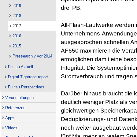
2019
drei PB.
2018
All-Flash-Laufwerke werden 
2017
Unternehmens-Anwendungen
2016
ausgesprochen schnellen An
2015
AF650 maximieren die Verar
Pressearchiv vor 2014
ermöglichen damit eine beso
Fujitsu Aktuell
Integrität. Die Systemoptim
Stromverbrauch und tragen so
Digital Tightrope report
Fujitsu Perspectives
Darüber hinaus braucht di
Veranstaltungen
deutlich weniger Platz als v
Referenzen
gleichwertigen Speicherkapaz
Apps
Deduplizierungs- und Daten
noch weiter ausgebaut werde
Videos
fünf Mal mehr an realem Spei